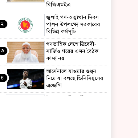
বিজিএমইএ
জুলাই গণ-অভ্যুত্থান দিবস
২
পালন উপলক্ষ্যে সরকারের
বিভিন্ন কর্মসূচি
গণতান্ত্রিক দেশে ত্রিবেদী-
৩
সার্জিও গরের এমন বৈঠক
কাম্য নয়
আর্সেনালে যাওয়ার গুঞ্জন
৪
নিয়ে যা বলছে ভিনিসিয়ুসের
এজেন্সি
ইয়েনকে শক্তিশালী করতে
৫
যুক্তরাষ্ট্র-জাপানের বিরল
পদক্ষেপ
বেনজীরের অন্য দেশের
৬
পাসপোর্ট থাকতে পারে,