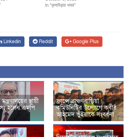
"
In "কুলাউড়ার খবর"
Linkedin
Reddit
Google Plus
মন্ত্রণালয়ের স্থায়ী
ফ্রান্সে ব্রাহ্মণবাড়িয়া
স্য হলেন এমপি
কমিউনিটির উদ্যোগে কবীর
আহমেদ ভুঁইয়াকে সংবর্ধনা