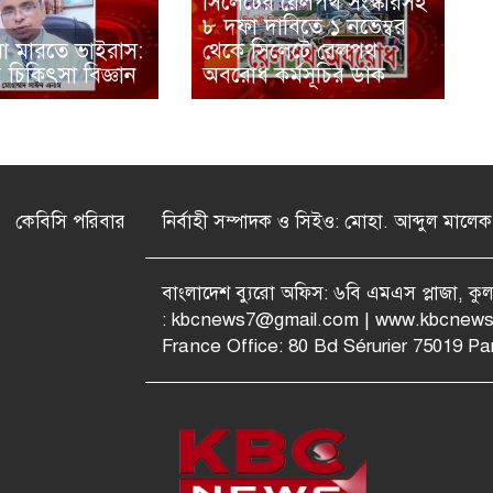
সিলেটের রেলপথ সংস্কারসহ
৮ দফা দাবিতে ১ নভেম্বর
য়া মারতে ভাইরাস:
থেকে সিলেটে রেলপথ
 চিকিৎসা বিজ্ঞান
অবরোধ কর্মসূচির ডাক
কেবিসি পরিবার
নির্বাহী সম্পাদক ও সিইও: মোহা. আব্দুল মালেক
বাংলাদেশ ব্যুরো অফিস: ৬বি এমএস প্লাজা, ক
:
kbcnews7@gmail.com
| www.kbcnews
France Office: 80 Bd Sérurier 75019 Par