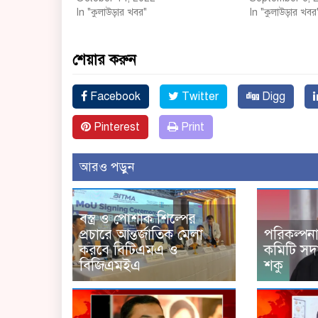
In "কুলাউড়ার খবর"
In "কুলাউড়ার খবর
শেয়ার করুন
Facebook
Twitter
Digg
Pinterest
Print
আরও পড়ুন
বস্ত্র ও পোশাক শিল্পের
প্রচারে আন্তর্জাতিক মেলা
পরিকল্পনা 
করবে বিটিএমএ ও
কমিটি সদ
বিজিএমইএ
শকু