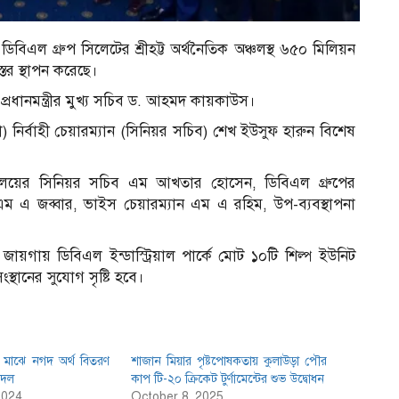
 ডিবিএল গ্রুপ সিলেটের শ্রীহট্ট অর্থনৈতিক অঞ্চলস্থ ৬৫০ মিলিয়ন
রস্তর স্থাপন করেছে।
েন প্রধানমন্ত্রীর মুখ্য সচিব ড. আহমদ কায়কাউস।
া) নির্বাহী চেয়ারম্যান (সিনিয়র সচিব) শেখ ইউসুফ হারুন বিশেষ
ত্রণালয়ের সিনিয়র সচিব এম আখতার হোসেন, ডিবিএল গ্রুপের
এম এ জব্বার, ভাইস চেয়ারম্যান এম এ রহিম, উপ-ব্যবস্থাপনা
়গায় ডিবিএল ইন্ডাস্ট্রিয়াল পার্কে মোট ১০টি শিল্প ইউনিট
সংস্থানের সুযোগ সৃষ্টি হবে।
দের মাঝে নগদ অর্থ বিতরণ
শাজান মিয়ার পৃষ্টপোষকতায় কুলাউড়া পৌর
কদল
কাপ টি-২০ ক্রিকেট টুর্ণামেন্টের শুভ উদ্বোধন
2024
October 8, 2025