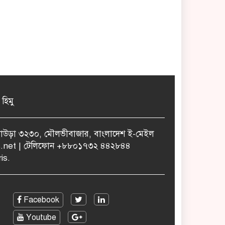
 হিমু
ুলাউড়া ৩২৩০, মৌলভীবাজার, বাংলাদেশ ই-মেইল
.net | টেলিফোন +৮৮০১৭৩২ ৪৪২৮৪৪
is.
Facebook
Youtube