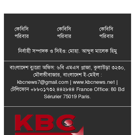
ইয়েনকে শক্তিশালী করতে
৫
যুক্তরাষ্ট্র-জাপানের বিরল পদক্ষেপ
কেবিসি
কেবিসি
কেবিসি
পরিবার
পরিবার
পরিবার
বেনজীরের অন্য দেশের পাসপোর্ট
৬
থাকতে পারে, সন্দেহ স্বরাষ্ট্রমন্ত্রীর
নির্বাহী সম্পাদক ও সিইও: মোহা. আব্দুল মালেক হিমু
পরিকল্পনা মন্ত্রণালয়ের স্থায়ী
বাংলাদেশ ব্যুরো অফিস: ৬বি এমএস প্লাজা, কুলাউড়া ৩২৩০,
৭
কমিটি সদস্য হলেন এমপি শকু
মৌলভীবাজার, বাংলাদেশ ই-মেইল :
kbcnews7@gmail.com
| www.kbcnews.net |
টেলিফোন +৮৮০১৭৩২ ৪৪২৮৪৪ France Office: 80 Bd
Sérurier 75019 Paris.
মৌলভীবাজারের রাজনগরে
৮
আসছেন প্রধানমন্ত্রী তারেক
রহমান
মরিশাসে খুলছে বাংলাদেশের
৯
শ্রমবাজার! দ্রুত সমঝোতা স্বাক্ষর