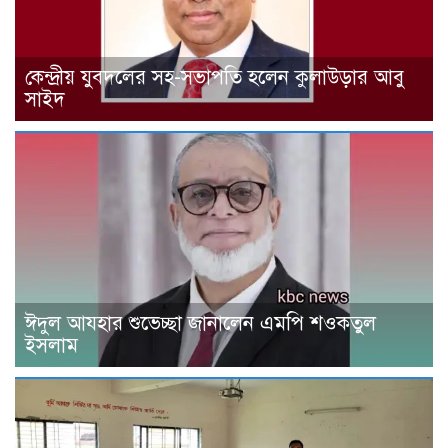
কেন্দ্রীয় যুবদলের সহ-সভাপতি হলেন কুলাউড়ার আবু
সাইদ
ঈদুল আযহার শুভেচ্ছা জানালেন এমপি শওকতুল
ইসলাম