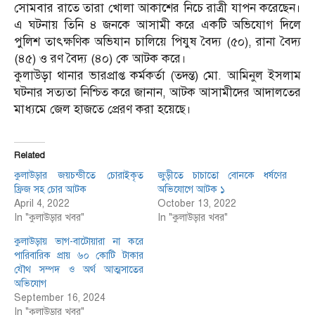
সোমবার রাতে তারা খোলা আকাশের নিচে রাত্রী যাপন করেছেন।
এ ঘটনায় তিনি ৪ জনকে আসামী করে একটি অভিযোগ দিলে
পুলিশ তাৎক্ষণিক অভিযান চালিয়ে পিযুষ বৈদ্য (৫০), রানা বৈদ্য
(৪৫) ও রণ বৈদ্য (৪০) কে আটক করে।
কুলাউড়া থানার ভারপ্রাপ্ত কর্মকর্তা (তদন্ত) মো. আমিনুল ইসলাম
ঘটনার সত্যতা নিশ্চিত করে জানান, আটক আসামীদের আদালতের
মাধ্যমে জেল হাজতে প্রেরণ করা হয়েছে।
Related
কুলাউড়ার জয়চন্ডীতে চোরাইকৃত
জুড়ীতে চাচাতো বোনকে ধর্ষণের
ফ্রিজ সহ চোর আটক
অভিযোগে আটক ১
April 4, 2022
October 13, 2022
In "কুলাউড়ার খবর"
In "কুলাউড়ার খবর"
কুলাউড়ায় ভাগ-বাটোয়ারা না করে
পারিবারিক প্রায় ৬০ কোটি টাকার
যৌথ সম্পদ ও অর্থ আত্মসাতের
অভিযোগ
September 16, 2024
In "কুলাউড়ার খবর"