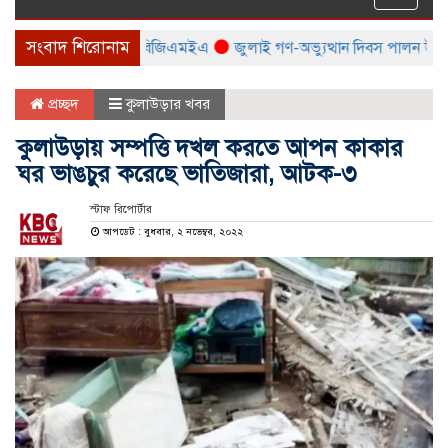
naviga
সংবাদ শিরোনাম
 মেলা করবে বিটিএমএ ও বিজিএমইএ
জুলাই গণ-অভ্যুত্থান দিবস পালন উপলক্ষ্যে
প্রচ্ছদ
কুলাউড়ার খবর
কুলাউড়ায় সম্পত্তি দখল করতে আপন কাকার
ঘর ভাঙচুর করেছে ভাতিজারা, আটক-৩
স্টাফ রিপোর্টার
আপডেট : বুধবার, ২ নভেম্বর, ২০২২