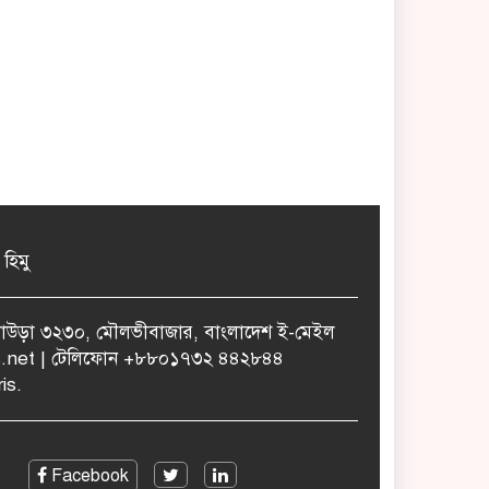
 হিমু
ুলাউড়া ৩২৩০, মৌলভীবাজার, বাংলাদেশ ই-মেইল
.net | টেলিফোন +৮৮০১৭৩২ ৪৪২৮৪৪
is.
Facebook