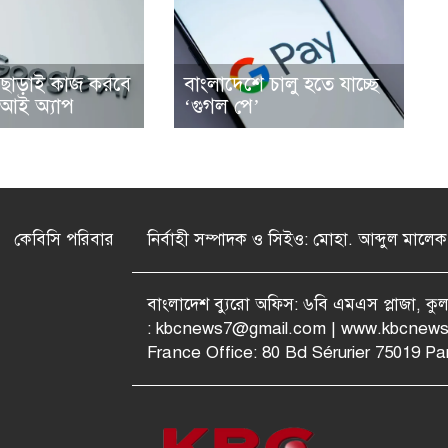
ট ছাড়াই কাজ করবে
বাংলাদেশে চালু হতে যাচ্ছে
আই অ্যাপ
‘গুগল পে’
কেবিসি পরিবার
নির্বাহী সম্পাদক ও সিইও: মোহা. আব্দুল মালেক
বাংলাদেশ ব্যুরো অফিস: ৬বি এমএস প্লাজা, ক
:
kbcnews7@gmail.com
| www.kbcnews
France Office: 80 Bd Sérurier 75019 Par