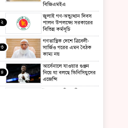
বিজিএমইএ
জুলাই গণ-অভ্যুত্থান দিবস
২
পালন উপলক্ষ্যে সরকারের
বিভিন্ন কর্মসূচি
গণতান্ত্রিক দেশে ত্রিবেদী-
৩
সার্জিও গরের এমন বৈঠক
কাম্য নয়
আর্সেনালে যাওয়ার গুঞ্জন
৪
নিয়ে যা বলছে ভিনিসিয়ুসের
এজেন্সি
ইয়েনকে শক্তিশালী করতে
৫
যুক্তরাষ্ট্র-জাপানের বিরল
পদক্ষেপ
বেনজীরের অন্য দেশের
৬
পাসপোর্ট থাকতে পারে,