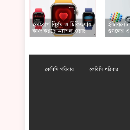
হৃদরোগ নির্ণয় ও চিকিৎসায়
ইন্টারনে
কাজ করছে অ্যাপল ওয়াচ
গুগলের এ
কেবিসি পরিবার
কেবিসি পরিবার