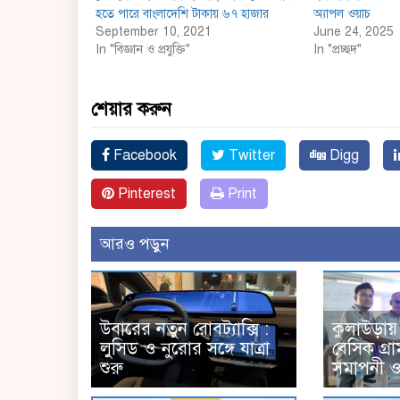
হতে পারে বাংলাদেশি টাকায় ৬৭ হাজার
অ্যাপল ওয়াচ
September 10, 2021
June 24, 2025
In "বিজ্ঞান ও প্রযুক্তি"
In "প্রচ্ছদ"
শেয়ার করুন
Facebook
Twitter
Digg
Pinterest
Print
আরও পড়ুন
উবারের নতুন রোবট্যাক্সি :
কুলাউড়ায় 
লুসিড ও নুরোর সঙ্গে যাত্রা
বেসিক গ্রা
শুরু
সমাপনী ও