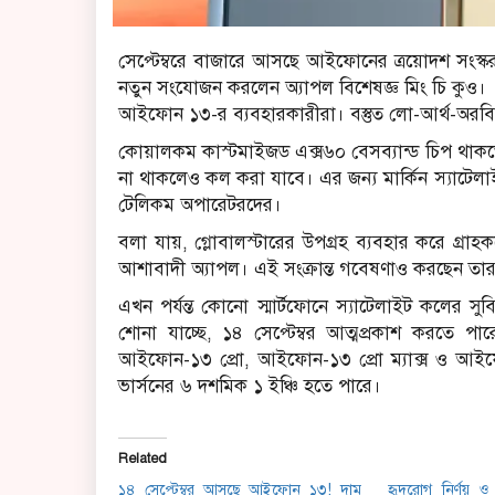
সেপ্টেম্বরে বাজারে আসছে আইফোনের ত্রয়োদশ সংস
নতুন সংযোজন করলেন অ্যাপল বিশেষজ্ঞ মিং চি কুও
আইফোন ১৩-র ব্যবহারকারীরা। বস্তুত লো-আর্থ-অরব
কোয়ালকম কাস্টমাইজড এক্স৬০ বেসব্যান্ড চিপ থা
না থাকলেও কল করা যাবে। এর জন্য মার্কিন স্যাটেলা
টেলিকম অপারেটরদের।
বলা যায়, গ্লোবালস্টারের উপগ্রহ ব্যবহার করে গ্রা
আশাবাদী অ্যাপল। এই সংক্রান্ত গবেষণাও করছেন তার
এখন পর্যন্ত কোনো স্মার্টফোনে স্যাটেলাইট কলের স
শোনা যাচ্ছে, ১৪ সেপ্টেম্বর আত্মপ্রকাশ করত
আইফোন-১৩ প্রো, আইফোন-১৩ প্রো ম্যাক্স ও আইফোন-
ভার্সনের ৬ দশমিক ১ ইঞ্চি হতে পারে।
Related
১৪ সেপ্টেম্বর আসছে আইফোন ১৩! দাম
হৃদরোগ নির্ণয় 