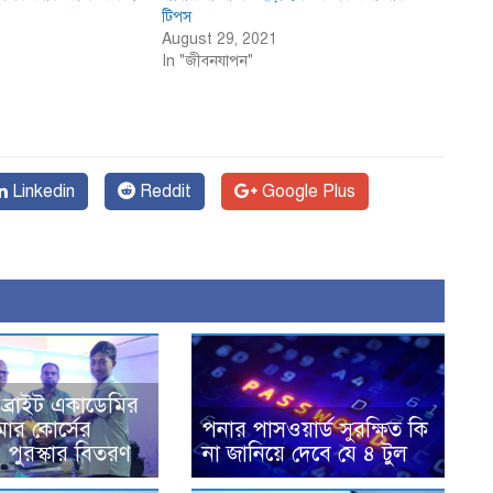
টিপস
August 29, 2021
In "জীবনযাপন"
Linkedin
Reddit
Google Plus
ব্রাইট একাডেমির
মার কোর্সের
পনার পাসওয়ার্ড সুরক্ষিত কি
 পুরস্কার বিতরণ
না জানিয়ে দেবে যে ৪ টুল