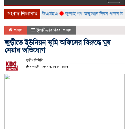
naviga
সংবাদ শিরোনাম
েলা করবে বিটিএমএ ও বিজিএমইএ
জুলাই গণ-অভ্যুত্থান দিবস পালন উপলক্ষ্যে স
প্রচ্ছদ
কুলাউড়ার খবর
,
প্রচ্ছদ
জুড়ীতে ইউনিয়ন ভূমি অফিসের বিরুদ্ধে ঘুষ
নেয়ার অভিযোগ
জুড়ী প্রতিনিধি
আপডেট : মঙ্গলবার, ২৩ মে, ২০২৩