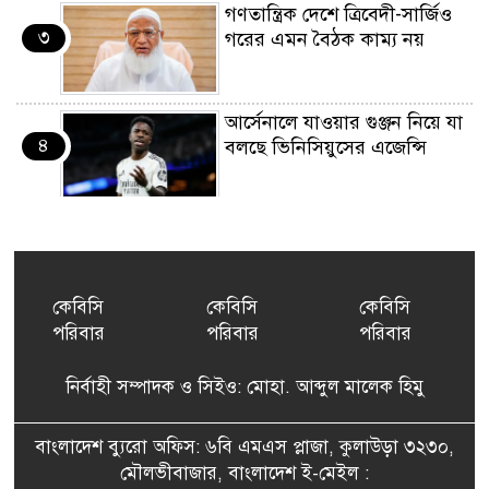
গণতান্ত্রিক দেশে ত্রিবেদী-সার্জিও
৩
গরের এমন বৈঠক কাম্য নয়
আর্সেনালে যাওয়ার গুঞ্জন নিয়ে যা
৪
বলছে ভিনিসিয়ুসের এজেন্সি
ইয়েনকে শক্তিশালী করতে
৫
যুক্তরাষ্ট্র-জাপানের বিরল পদক্ষেপ
কেবিসি
কেবিসি
কেবিসি
পরিবার
পরিবার
পরিবার
বেনজীরের অন্য দেশের পাসপোর্ট
৬
থাকতে পারে, সন্দেহ স্বরাষ্ট্রমন্ত্রীর
নির্বাহী সম্পাদক ও সিইও: মোহা. আব্দুল মালেক হিমু
পরিকল্পনা মন্ত্রণালয়ের স্থায়ী
বাংলাদেশ ব্যুরো অফিস: ৬বি এমএস প্লাজা, কুলাউড়া ৩২৩০,
৭
কমিটি সদস্য হলেন এমপি শকু
মৌলভীবাজার, বাংলাদেশ ই-মেইল :