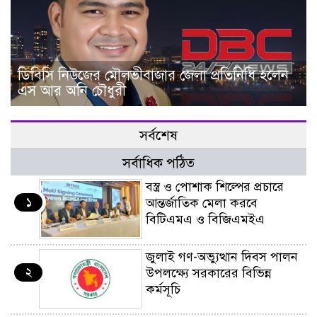
ডিবিসি নিউজের মৌলভীবাজার জেলা প্রতিনিধি হলেন
এস আর অনি চৌধুরী
সর্বশেষ
সর্বাধিক পঠিত
বস্ত্র ও পোশাক শিল্পের প্রচারে
১
আন্তর্জাতিক মেলা করবে
বিটিএমএ ও বিজিএমইএ
জুলাই গণ-অভ্যুত্থান দিবস পালন
২
উপলক্ষ্যে সরকারের বিভিন্ন
কর্মসূচি