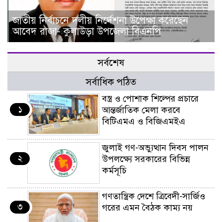
জাতীয় নির্বাচনে দলীয় নির্দেশনা উপেক্ষা করেছেন
আবেদ রাজা- কুলাউড়া উপজেলা বিএনপি
সর্বশেষ
সর্বাধিক পঠিত
বস্ত্র ও পোশাক শিল্পের প্রচারে
১
আন্তর্জাতিক মেলা করবে
বিটিএমএ ও বিজিএমইএ
জুলাই গণ-অভ্যুত্থান দিবস পালন
২
উপলক্ষ্যে সরকারের বিভিন্ন
কর্মসূচি
গণতান্ত্রিক দেশে ত্রিবেদী-সার্জিও
৩
গরের এমন বৈঠক কাম্য নয়