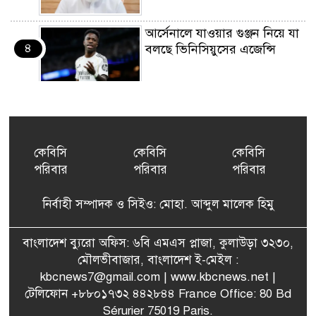
আর্সেনালে যাওয়ার গুঞ্জন নিয়ে যা
৪
বলছে ভিনিসিয়ুসের এজেন্সি
ইয়েনকে শক্তিশালী করতে
৫
যুক্তরাষ্ট্র-জাপানের বিরল পদক্ষেপ
কেবিসি
কেবিসি
কেবিসি
পরিবার
পরিবার
পরিবার
বেনজীরের অন্য দেশের পাসপোর্ট
৬
থাকতে পারে, সন্দেহ স্বরাষ্ট্রমন্ত্রীর
নির্বাহী সম্পাদক ও সিইও: মোহা. আব্দুল মালেক হিমু
পরিকল্পনা মন্ত্রণালয়ের স্থায়ী
বাংলাদেশ ব্যুরো অফিস: ৬বি এমএস প্লাজা, কুলাউড়া ৩২৩০,
৭
কমিটি সদস্য হলেন এমপি শকু
মৌলভীবাজার, বাংলাদেশ ই-মেইল :
kbcnews7@gmail.com
| www.kbcnews.net |
টেলিফোন +৮৮০১৭৩২ ৪৪২৮৪৪ France Office: 80 Bd
Sérurier 75019 Paris.
মৌলভীবাজারের রাজনগরে