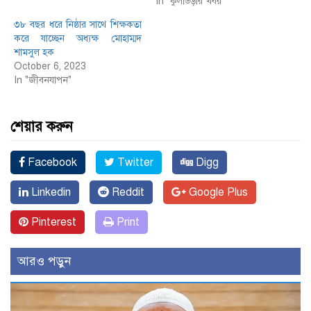
In "কুলাউড়ার খবর"
৩৮ বছর ধরে নিষ্ঠার সাথে শিক্ষকতা
করে যাচ্ছেন অধ্যক্ষ মোহাম্মদ
শামসুল হক
October 6, 2023
In "জীবনযাপন"
শেয়ার করুন
Facebook
Twitter
Digg
Linkedin
Reddit
Google Plus
Pinterest
Print
আরও পড়ুন