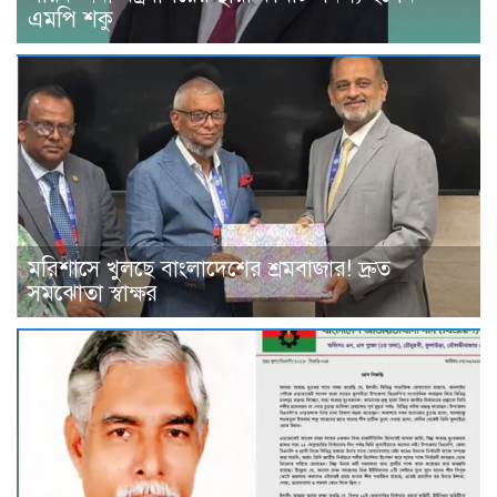
এমপি শকু
মরিশাসে খুলছে বাংলাদেশের শ্রমবাজার! দ্রুত
সমঝোতা স্বাক্ষর