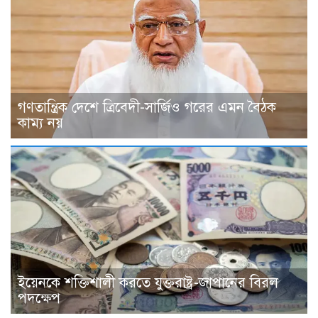
গণতান্ত্রিক দেশে ত্রিবেদী-সার্জিও গরের এমন বৈঠক
কাম্য নয়
ইয়েনকে শক্তিশালী করতে যুক্তরাষ্ট্র-জাপানের বিরল
পদক্ষেপ