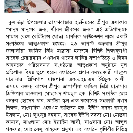
কুলাউড়া উপজেলার ব্রাহ্মণবাজার ইউনিয়নের শ্রীপুর এলাকায়
“মানুষ মানুষের জন্য, জীবন জীবনের জন্য” এই প্রতিপাদ্যকে
সামনে রেখে রেমিট্যান্স যোদ্ধা মানবিক ফাউন্ডেশন নামে একটি
সংগঠনের আত্মপ্রকাশ হয়েছে। ২৩ আগস্ট শুক্রবার শ্রীপুর
জালালীয়া ফাজিল ডিগ্রি মাদ্রাসা হলরুমে বিশিষ্ট শিক্ষানুরাগী
সাবেক চেয়ারম্যান এএনএম খালেদ লাকির সভাপতিত্বে ও লিমন
আহমদের পরিচালনায় সংগঠনের আত্বপ্রকাশ অনুষ্ঠানে মূল
প্রতিপাদ্য বিষয় তুলে ধরেন সংগঠনের প্রধান সমন্বয়কারী গাংকুল
মাদ্রাসার প্রিন্সিপাল মাওলানা এফ.এইচ.এম ইউছুফ আলী।
এসময় বক্তব্য রাখেন শ্রীপুর জালালীয়া ফাজিল ডিগ্রি মাদ্রাসার
প্রিন্সিপাল মাওলানা মোহাম্মদ শামছুল হক, বিশিষ্ট সংগঠক মোঃ
বদরুল হোসেন খান, ভাটেরা স্কুল এন্ড কলেজের সহকারী প্রধান
শিক্ষক, সাংবাদিক একেএম তাহিরুল হক, ইউপি সদস্য ছয়ফুল
ইসলাম, মোঃ লুৎফুর রহমান, সাবেক ইউপি সদস্য মোঃ মোস্তফা
কামাল, মাওলানা মোঃ ইয়াছিন আলী, মাওলানা মোঃ আব্দুল
গফফার, মোঃ সেলু আহমেদ প্রমুখ। এই সংগঠন পৃথিবীর বিভিন্ন