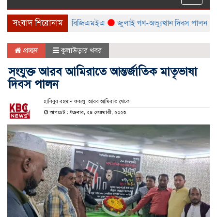
naviga
সংবাদ শিরোনাম
ক মেলা করবে বিটিএমএ ও বিজিএমইএ
জুলাই গণ-অভ্যুত্থান দিবস পালন উপলক্ষ্য
প্রচ্ছদ
কুলাউড়ার খবর
সংযুক্ত আরব আমিরাতে আন্তর্জাতিক মাতৃভাষা
দিবস পালন
হাবিবুর রহমান ফজলু, আরব আমিরাত থেকে
আপডেট : শুক্রবার, ২৪ ফেব্রুয়ারী, ২০২৩