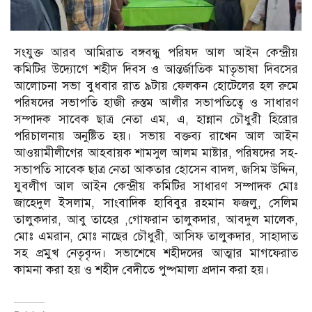
সংযুক্ত আরব আমিরাত বঙ্গবন্ধু পরিষদ আল আইন কেন্দ্রীয়
কমিটির উদ্যোগে শহীদ দিবস ও আন্তর্জাতিক মাতৃভাষা দিবসের
আলোচনা সভা বুধবার রাত ৯টায় ফেলকন হোটেলের হল রুমে
পরিষদের সভাপতি হাজী রুস্তম আলীর সভাপতিত্বে ও সাধারণ
সম্পাদক সাবেক ছাত্র নেতা এম, এ, হান্নান চৌধুরী হিরোর
পরিচালনায় অনুষ্টিত হয়। সভায় বক্তব্য রাখেন আল আইন
আওয়ামীলীগের আহবায়ক শামসুল আলম মাষ্টার, পরিষদের সহ-
সভাপতি সাবেক ছাত্র নেতা আকতার হোসেন বাদল, জসিম উদ্দিন,
যুবলীগ আল আইন কেন্দ্রীয় কমিটির সাধারণ সম্পাদক মোঃ
জাহেদুল ইসলাম, সাংবাদিক হাবিবুর রহমান ফজলু, সেলিম
তালুকদার, আবু তাহের ,গোফরান তালুকদার, আবদুল মালেক,
মোঃ এমরান, মোঃ নাছের চৌধুরী, আসিফ তালুকদার, সাহাদাত
সহ প্রমুখ নেতৃবৃন্দ। সভাশেষে শহীদদের আত্মার মাগফেরাত
কামনা করা হয় ও শহীদ বেদীতে পুষ্পমাল্য প্রদান করা হয়।