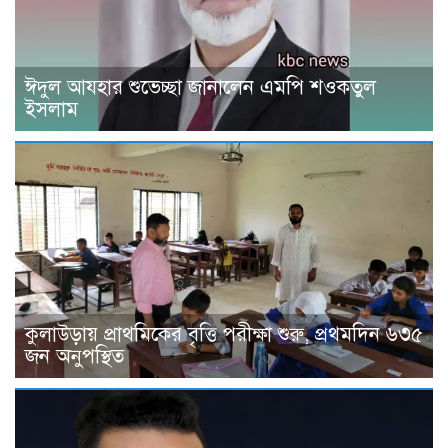
ঈদুল আযহার শুভেচ্ছা জানালেন এমপি শওকতুল
ইসলাম
কুলাউড়ায় প্রাথমিকের বৃত্তি পরীক্ষা শুরু, প্রথমদিন ৬৩৫
জন অনুপস্থিত