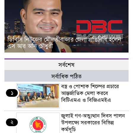
ডিবিসি নিউজের মৌলভীবাজার জেলা প্রতিনিধি হলেন
এস আর অনি চৌধুরী
সর্বশেষ
সর্বাধিক পঠিত
বস্ত্র ও পোশাক শিল্পের প্রচারে
১
আন্তর্জাতিক মেলা করবে
বিটিএমএ ও বিজিএমইএ
জুলাই গণ-অভ্যুত্থান দিবস পালন
২
উপলক্ষ্যে সরকারের বিভিন্ন
কর্মসূচি