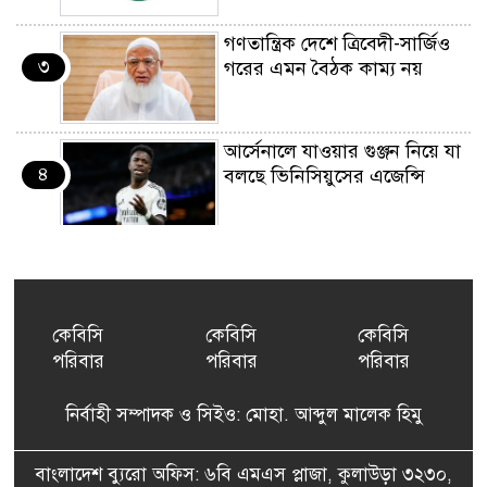
গণতান্ত্রিক দেশে ত্রিবেদী-সার্জিও
৩
গরের এমন বৈঠক কাম্য নয়
আর্সেনালে যাওয়ার গুঞ্জন নিয়ে যা
৪
বলছে ভিনিসিয়ুসের এজেন্সি
ইয়েনকে শক্তিশালী করতে
৫
যুক্তরাষ্ট্র-জাপানের বিরল পদক্ষেপ
কেবিসি
কেবিসি
কেবিসি
পরিবার
পরিবার
পরিবার
বেনজীরের অন্য দেশের পাসপোর্ট
৬
থাকতে পারে, সন্দেহ স্বরাষ্ট্রমন্ত্রীর
নির্বাহী সম্পাদক ও সিইও: মোহা. আব্দুল মালেক হিমু
পরিকল্পনা মন্ত্রণালয়ের স্থায়ী
বাংলাদেশ ব্যুরো অফিস: ৬বি এমএস প্লাজা, কুলাউড়া ৩২৩০,