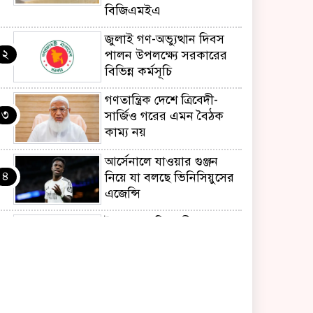
বিজিএমইএ
জুলাই গণ-অভ্যুত্থান দিবস
২
পালন উপলক্ষ্যে সরকারের
বিভিন্ন কর্মসূচি
গণতান্ত্রিক দেশে ত্রিবেদী-
৩
সার্জিও গরের এমন বৈঠক
কাম্য নয়
আর্সেনালে যাওয়ার গুঞ্জন
৪
নিয়ে যা বলছে ভিনিসিয়ুসের
এজেন্সি
ইয়েনকে শক্তিশালী করতে
৫
যুক্তরাষ্ট্র-জাপানের বিরল
পদক্ষেপ
বেনজীরের অন্য দেশের
৬
পাসপোর্ট থাকতে পারে,