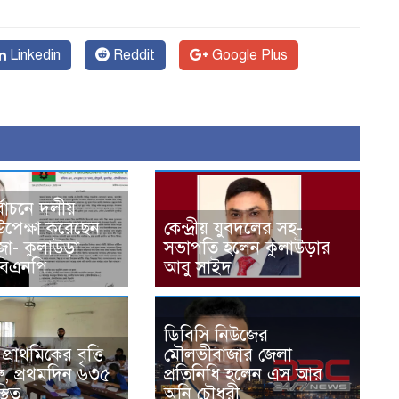
Linkedin
Reddit
Google Plus
্বাচনে দলীয়
 উপেক্ষা করেছেন
কেন্দ্রীয় যুবদলের সহ-
া- কুলাউড়া
সভাপতি হলেন কুলাউড়ার
বিএনপি
আবু সাইদ
ডিবিসি নিউজের
্রাথমিকের বৃত্তি
মৌলভীবাজার জেলা
ুরু, প্রথমদিন ৬৩৫
প্রতিনিধি হলেন এস আর
থিত
অনি চৌধুরী