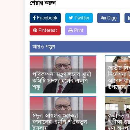
শেয়ার করুন
Facebook
Twitter
Digg
Pinterest
Print
আরও পড়ুন
জাতীয় নির
পরিকল্পনা মন্ত্রণালয়ের স্থায়ী
নির্দেশনা
কমিটি সদস্য হলেন এমপি
আবেদ রাজ
শকু
উপজেলা 
ঈদুল আযহার শুভেচ্ছা
কুলাউড়ায় প
জানালেন এমপি শওকতুল
পরীক্ষা শ
ইসলাম
জন অনুপস্