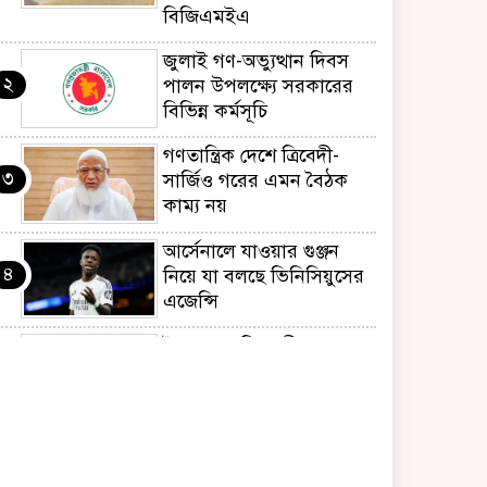
বিজিএমইএ
জুলাই গণ-অভ্যুত্থান দিবস
২
পালন উপলক্ষ্যে সরকারের
বিভিন্ন কর্মসূচি
গণতান্ত্রিক দেশে ত্রিবেদী-
৩
সার্জিও গরের এমন বৈঠক
কাম্য নয়
আর্সেনালে যাওয়ার গুঞ্জন
৪
নিয়ে যা বলছে ভিনিসিয়ুসের
এজেন্সি
ইয়েনকে শক্তিশালী করতে
৫
যুক্তরাষ্ট্র-জাপানের বিরল
পদক্ষেপ
বেনজীরের অন্য দেশের
৬
পাসপোর্ট থাকতে পারে,