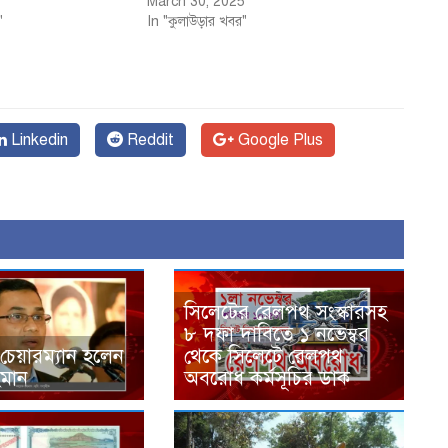
March 30, 2025
"
In "কুলাউড়ার খবর"
Linkedin
Reddit
Google Plus
সিলেটের রেলপথ সংস্কারসহ
৮ দফা দাবিতে ১ নভেম্বর
চেয়ারম্যান হলেন
থেকে সিলেটে রেলপথ
মান
অবরোধ কর্মসূচির ডাক