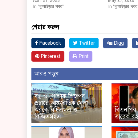
April 21, 2023
May 27, 2026
In "কুলাউড়ার খবর"
In "কুলাউড়ার খবর
শেয়ার করুন
Facebook
Twitter
Digg
Pinterest
Print
আরও পড়ুন
বস্ত্র ও পোশাক শিল্পের
প্রচারে আন্তর্জাতিক মেলা
করবে বিটিএমএ ও
বিএনপির 
বিজিএমইএ
তারেক রহ