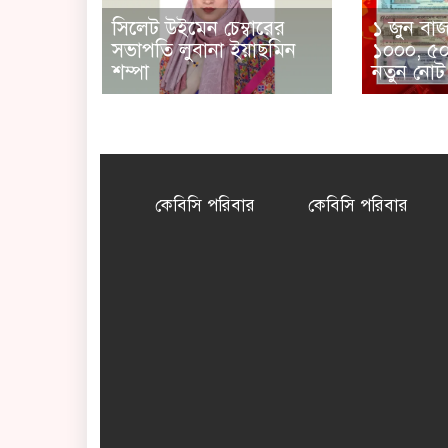
সিলেট উইমেন চেম্বারের
১ জুন বা
সভাপতি লুবানা ইয়াছমিন
১০০০, ৫০
শম্পা
নতুন নোট
কেবিসি পরিবার
কেবিসি পরিবার