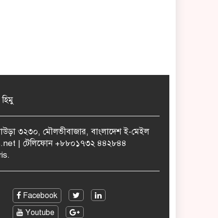
 হিমু
ুলাউড়া ৩২৩০, মৌলভীবাজার, বাংলাদেশ ই-মেইল
.net | টেলিফোন +৮৮০১৭৩২ ৪৪২৮৪৪
is.
Facebook
Youtube