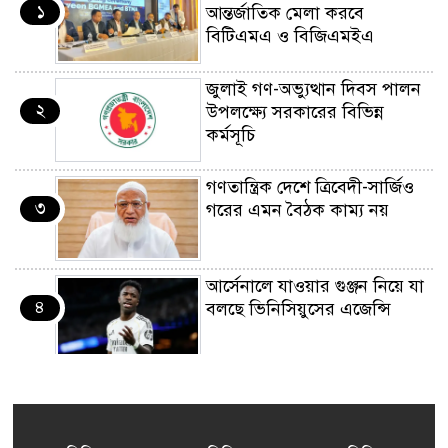
১
আন্তর্জাতিক মেলা করবে
বিটিএমএ ও বিজিএমইএ
জুলাই গণ-অভ্যুত্থান দিবস পালন
২
উপলক্ষ্যে সরকারের বিভিন্ন
কর্মসূচি
গণতান্ত্রিক দেশে ত্রিবেদী-সার্জিও
৩
গরের এমন বৈঠক কাম্য নয়
আর্সেনালে যাওয়ার গুঞ্জন নিয়ে যা
৪
বলছে ভিনিসিয়ুসের এজেন্সি
ইয়েনকে শক্তিশালী করতে
৫
যুক্তরাষ্ট্র-জাপানের বিরল পদক্ষেপ