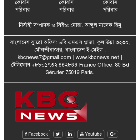
কেবিসি
কেবিসি
কেবিসি
পরিবার
পরিবার
পরিবার
বেনজীরের অন্য দেশের পাসপোর্ট
৬
থাকতে পারে, সন্দেহ স্বরাষ্ট্রমন্ত্রীর
নির্বাহী সম্পাদক ও সিইও: মোহা. আব্দুল মালেক হিমু
পরিকল্পনা মন্ত্রণালয়ের স্থায়ী
বাংলাদেশ ব্যুরো অফিস: ৬বি এমএস প্লাজা, কুলাউড়া ৩২৩০,
৭
কমিটি সদস্য হলেন এমপি শকু
মৌলভীবাজার, বাংলাদেশ ই-মেইল :
kbcnews7@gmail.com
| www.kbcnews.net |
টেলিফোন +৮৮০১৭৩২ ৪৪২৮৪৪ France Office: 80 Bd
Sérurier 75019 Paris.
মৌলভীবাজারের রাজনগরে
৮
আসছেন প্রধানমন্ত্রী তারেক
রহমান
মরিশাসে খুলছে বাংলাদেশের
৯
শ্রমবাজার! দ্রুত সমঝোতা স্বাক্ষর
জাতীয় নির্বাচনে দলীয় নির্দেশনা
Facebook
Youtube