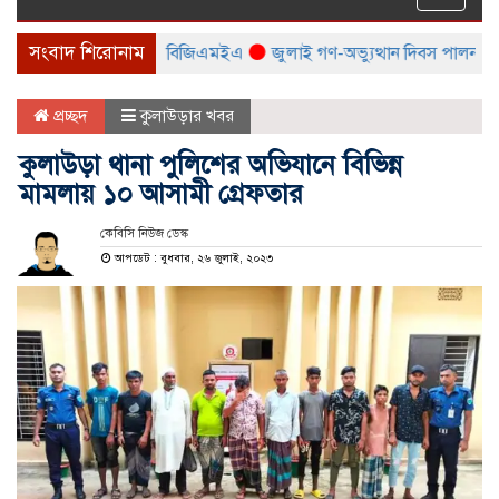
naviga
সংবাদ শিরোনাম
িক মেলা করবে বিটিএমএ ও বিজিএমইএ
জুলাই গণ-অভ্যুত্থান দিবস পালন উপলক্ষ
প্রচ্ছদ
কুলাউড়ার খবর
কুলাউড়া থানা পুলিশের অভিযানে বিভিন্ন
মামলায় ১০ আসামী গ্রেফতার
কেবিসি নিউজ ডেস্ক
আপডেট : বুধবার, ২৬ জুলাই, ২০২৩