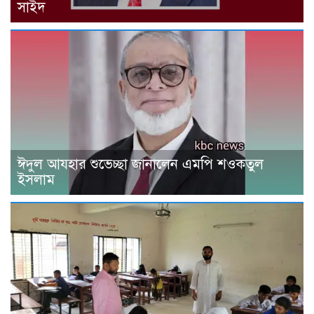
সাইদ
ঈদুল আযহার শুভেচ্ছা জানালেন এমপি শওকতুল
ইসলাম