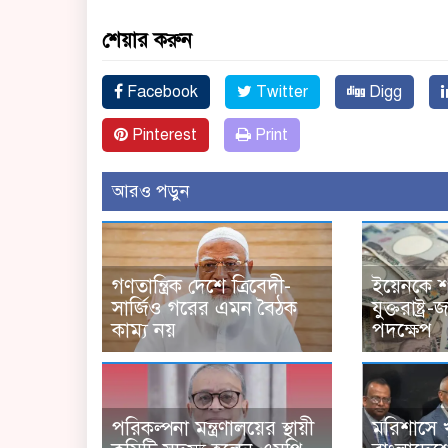
শেয়ার করুন
Facebook
Twitter
Digg
Pinterest
Print
আরও পড়ুন
গণতান্ত্রিক দেশে ত্রিবেদী-
ইয়েনকে 
সার্জিও গরের এমন বৈঠক
যুক্তরাষ্ট
কাম্য নয়
পদক্ষেপ
পরিকল্পনা মন্ত্রণালয়ের স্থায়ী
মরিশাসে 