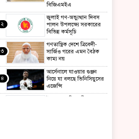
বিজিএমইএ
জুলাই গণ-অভ্যুত্থান দিবস
২
পালন উপলক্ষ্যে সরকারের
বিভিন্ন কর্মসূচি
গণতান্ত্রিক দেশে ত্রিবেদী-
৩
সার্জিও গরের এমন বৈঠক
কাম্য নয়
আর্সেনালে যাওয়ার গুঞ্জন
৪
নিয়ে যা বলছে ভিনিসিয়ুসের
এজেন্সি
ইয়েনকে শক্তিশালী করতে
৫
যুক্তরাষ্ট্র-জাপানের বিরল
পদক্ষেপ
বেনজীরের অন্য দেশের
৬
পাসপোর্ট থাকতে পারে,