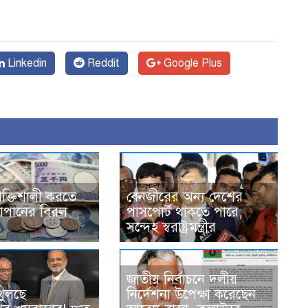
Linkedin
Reddit
Google Plus
শক্তিশালী করতে
বেনজীরের অন্য দেশের
্র-জাপানের বিরল
পাসপোর্ট থাকতে পারে,
সন্দেহ স্বরাষ্ট্রমন্ত্রীর
জাতীয় নির্বাচনে দলীয়
খুলছে
নির্দেশনা উপেক্ষা করেছেন