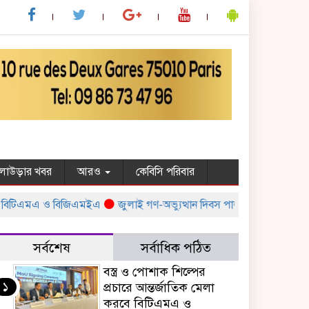
ুলাউড়ার খবর
আরও
কেবিসি পরিবার
 বিটিএমএ ও বিজিএমইএ
জুলাই গণ-অভ্যুত্থান দিবস পালন উপলক্ষ্যে সরকারের বি
সর্বশেষ
সর্বাধিক পঠিত
বস্ত্র ও পোশাক শিল্পের
১
প্রচারে আন্তর্জাতিক মেলা
করবে বিটিএমএ ও