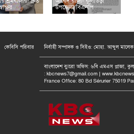
র শ্রমবাজার! দ্রুত
আবেদ রাজা- কুলাউড়া
বাক্ষর
উপজেলা বিএনপি
কেবিসি পরিবার
নির্বাহী সম্পাদক ও সিইও: মোহা. আব্দুল মালেক
বাংলাদেশ ব্যুরো অফিস: ৬বি এমএস প্লাজা, ক
:
kbcnews7@gmail.com
| www.kbcnews
France Office: 80 Bd Sérurier 75019 Par