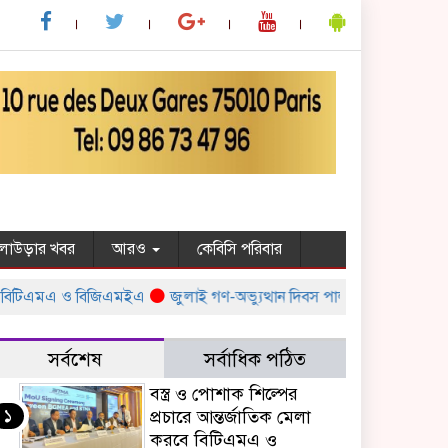
ুলাউড়ার খবর
আরও
কেবিসি পরিবার
িটিএমএ ও বিজিএমইএ
জুলাই গণ-অভ্যুত্থান দিবস পালন উপলক্ষ্যে সরকারের বিভি
সর্বশেষ
সর্বাধিক পঠিত
বস্ত্র ও পোশাক শিল্পের
১
প্রচারে আন্তর্জাতিক মেলা
করবে বিটিএমএ ও