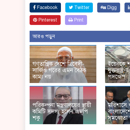
Facebook
Twitter
Digg
Pinterest
Print
আরও পড়ুন
গণতান্ত্রিক দেশে ত্রিবেদী-
ইয়েনকে 
সার্জিও গরের এমন বৈঠক
যুক্তরাষ্ট
কাম্য নয়
পদক্ষেপ
পরিকল্পনা মন্ত্রণালয়ের স্থায়ী
মরিশাসে 
কমিটি সদস্য হলেন এমপি
বাংলাদেশে
শকু
সমঝোতা স্