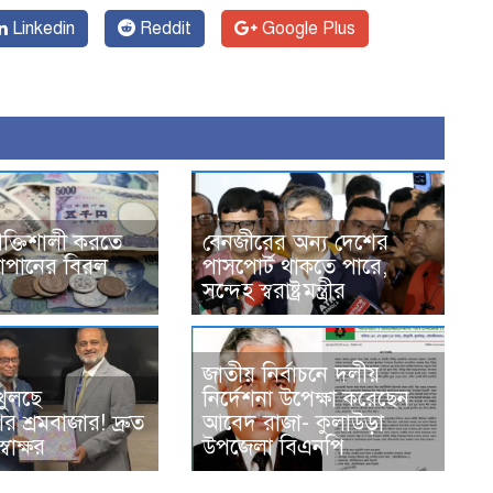
Linkedin
Reddit
Google Plus
শক্তিশালী করতে
বেনজীরের অন্য দেশের
্র-জাপানের বিরল
পাসপোর্ট থাকতে পারে,
সন্দেহ স্বরাষ্ট্রমন্ত্রীর
জাতীয় নির্বাচনে দলীয়
খুলছে
নির্দেশনা উপেক্ষা করেছেন
র শ্রমবাজার! দ্রুত
আবেদ রাজা- কুলাউড়া
বাক্ষর
উপজেলা বিএনপি