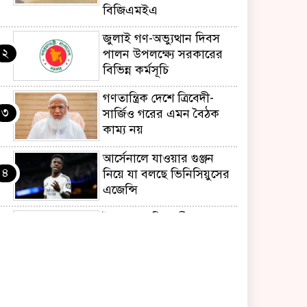
বিজিএমইএ
জুলাই গণ-অভ্যুত্থান দিবস
২
পালন উপলক্ষ্যে সরকারের
বিভিন্ন কর্মসূচি
গণতান্ত্রিক দেশে ত্রিবেদী-
৩
সার্জিও গরের এমন বৈঠক
কাম্য নয়
আর্সেনালে যাওয়ার গুঞ্জন
৪
নিয়ে যা বলছে ভিনিসিয়ুসের
এজেন্সি
ইয়েনকে শক্তিশালী করতে
৫
যুক্তরাষ্ট্র-জাপানের বিরল
পদক্ষেপ
বেনজীরের অন্য দেশের
৬
পাসপোর্ট থাকতে পারে,