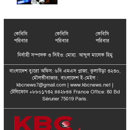
ইয়েনকে শক্তিশালী করতে
৫
যুক্তরাষ্ট্র-জাপানের বিরল পদক্ষেপ
কেবিসি
কেবিসি
কেবিসি
পরিবার
পরিবার
পরিবার
বেনজীরের অন্য দেশের পাসপোর্ট
৬
থাকতে পারে, সন্দেহ স্বরাষ্ট্রমন্ত্রীর
নির্বাহী সম্পাদক ও সিইও: মোহা. আব্দুল মালেক হিমু
পরিকল্পনা মন্ত্রণালয়ের স্থায়ী
বাংলাদেশ ব্যুরো অফিস: ৬বি এমএস প্লাজা, কুলাউড়া ৩২৩০,
৭
কমিটি সদস্য হলেন এমপি শকু
মৌলভীবাজার, বাংলাদেশ ই-মেইল :
kbcnews7@gmail.com
| www.kbcnews.net |
টেলিফোন +৮৮০১৭৩২ ৪৪২৮৪৪ France Office: 80 Bd
Sérurier 75019 Paris.
মৌলভীবাজারের রাজনগরে
৮
আসছেন প্রধানমন্ত্রী তারেক
রহমান
মরিশাসে খুলছে বাংলাদেশের