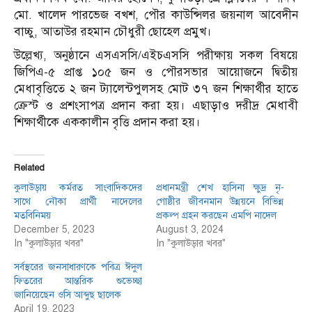
মো. খালেদ পারভেজ বখশ, পৌর কাউন্সিলর জয়নাল আবেদীন
বাচ্চু, আতাউর রহমান চৌধুরী ছোহেল প্রমুখ।
উল্লেখ্য, অনুষ্ঠানে এসএসসি/এইচএসসি পরীক্ষায় সকল বিষয়ে
জিপিএ-৫ প্রাপ্ত ১০৫ জন ও পৌরসভার আয়োজনে দ্বিতীয়
মেধাবৃত্তিতে ২ জন ট্যালেন্টপুলসহ মোট ৩৭ জন শিক্ষার্থীর হাতে
ক্রেস্ট ও প্রশংসাপত্র প্রদান করা হয়। এছাড়াও দরীদ্র মেধাবী
শিক্ষার্থীকে এককালীন বৃত্তি প্রদান করা হয়।
Related
কুলাউড়ায় কর্মরত সাংবাদিকদের
প্রধানমন্ত্রী শেখ হাসিনা ক্ষুদ্র নৃ-
সাথে নৌকা প্রার্থী নাদেলের
গোষ্ঠীর জীবনমান উন্নয়নে বিভিন্ন
মতবিনিময়
প্রকল্প গ্রহন করছেন এমপি নাদেল
December 5, 2023
August 3, 2024
In "কুলাউড়ার খবর"
In "কুলাউড়ার খবর"
সর্বস্থরের জনসাধারণকে পবিত্র ঈদুল
ফিতরের আন্তরিক শুভেচ্ছা
জানিয়েছেন ওসি আব্দুছ ছালেক
April 19, 2023