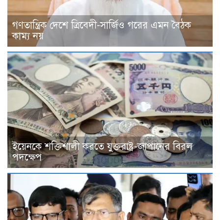
গণতান্ত্রিক দেশে ত্রিবেদী-সার্জিও গরের এমন বৈঠক
কাম্য নয়
ইয়েনকে শক্তিশালী করতে যুক্তরাষ্ট্র-জাপানের বিরল
পদক্ষেপ