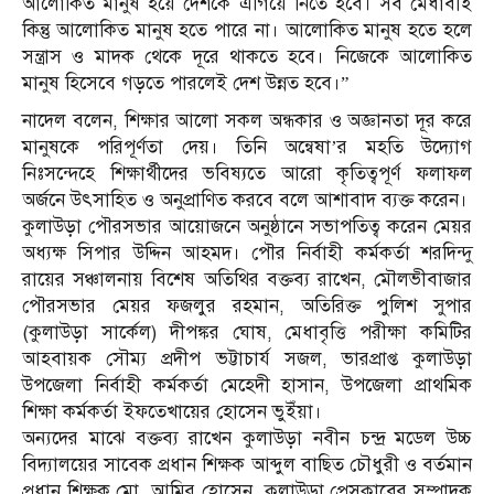
আলোকিত মানুষ হয়ে দেশকে এগিয়ে নিতে হবে। সব মেধাবীই
কিন্তু আলোকিত মানুষ হতে পারে না। আলোকিত মানুষ হতে হলে
সন্ত্রাস ও মাদক থেকে দূরে থাকতে হবে। নিজেকে আলোকিত
মানুষ হিসেবে গড়তে পারলেই দেশ উন্নত হবে।”
নাদেল বলেন, শিক্ষার আলো সকল অন্ধকার ও অজ্ঞানতা দূর করে
মানুষকে পরিপূর্ণতা দেয়। তিনি অন্বেষা’র মহতি উদ্যোগ
নিঃসন্দেহে শিক্ষার্থীদের ভবিষ্যতে আরো কৃতিত্বপূর্ণ ফলাফল
অর্জনে উৎসাহিত ও অনুপ্রাণিত করবে বলে আশাবাদ ব্যক্ত করেন।
কুলাউড়া পৌরসভার আয়োজনে অনুষ্ঠানে সভাপতিত্ব করেন মেয়র
অধ্যক্ষ সিপার উদ্দিন আহমদ। পৌর নির্বাহী কর্মকর্তা শরদিন্দু
রায়ের সঞ্চালনায় বিশেষ অতিথির বক্তব্য রাখেন, মৌলভীবাজার
পৌরসভার মেয়র ফজলুর রহমান, অতিরিক্ত পুলিশ সুপার
(কুলাউড়া সার্কেল) দীপঙ্কর ঘোষ, মেধাবৃত্তি পরীক্ষা কমিটির
আহবায়ক সৌম্য প্রদীপ ভট্টাচার্য সজল, ভারপ্রাপ্ত কুলাউড়া
উপজেলা নির্বাহী কর্মকর্তা মেহেদী হাসান, উপজেলা প্রাথমিক
শিক্ষা কর্মকর্তা ইফতেখায়ের হোসেন ভুইঁয়া।
অন্যদের মাঝে বক্তব্য রাখেন কুলাউড়া নবীন চন্দ্র মডেল উচ্চ
বিদ্যালয়ের সাবেক প্রধান শিক্ষক আব্দুল বাছিত চৌধুরী ও বর্তমান
প্রধান শিক্ষক মো. আমির হোসেন, কুলাউড়া প্রেসক্লাবের সম্পাদক