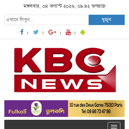
মঙ্গলবার, ০৪ অগাস্ট ২০২৬, ০৯:৪২ অপরাহ্ন
খুজুন
Toggle