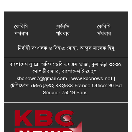
ইয়েনকে শক্তিশালী করতে
৫
যুক্তরাষ্ট্র-জাপানের বিরল পদক্ষেপ
কেবিসি
কেবিসি
কেবিসি
পরিবার
পরিবার
পরিবার
বেনজীরের অন্য দেশের পাসপোর্ট
৬
থাকতে পারে, সন্দেহ স্বরাষ্ট্রমন্ত্রীর
নির্বাহী সম্পাদক ও সিইও: মোহা. আব্দুল মালেক হিমু
পরিকল্পনা মন্ত্রণালয়ের স্থায়ী
বাংলাদেশ ব্যুরো অফিস: ৬বি এমএস প্লাজা, কুলাউড়া ৩২৩০,
৭
কমিটি সদস্য হলেন এমপি শকু
মৌলভীবাজার, বাংলাদেশ ই-মেইল :
kbcnews7@gmail.com
| www.kbcnews.net |
টেলিফোন +৮৮০১৭৩২ ৪৪২৮৪৪ France Office: 80 Bd
Sérurier 75019 Paris.
মৌলভীবাজারের রাজনগরে
৮
আসছেন প্রধানমন্ত্রী তারেক
রহমান
মরিশাসে খুলছে বাংলাদেশের
৯
শ্রমবাজার! দ্রুত সমঝোতা স্বাক্ষর