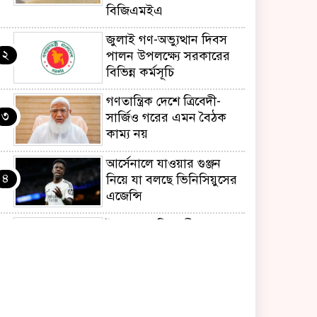
বিজিএমইএ
জুলাই গণ-অভ্যুত্থান দিবস
২
পালন উপলক্ষ্যে সরকারের
বিভিন্ন কর্মসূচি
গণতান্ত্রিক দেশে ত্রিবেদী-
৩
সার্জিও গরের এমন বৈঠক
কাম্য নয়
আর্সেনালে যাওয়ার গুঞ্জন
৪
নিয়ে যা বলছে ভিনিসিয়ুসের
এজেন্সি
ইয়েনকে শক্তিশালী করতে
৫
যুক্তরাষ্ট্র-জাপানের বিরল
পদক্ষেপ
বেনজীরের অন্য দেশের
৬
পাসপোর্ট থাকতে পারে,