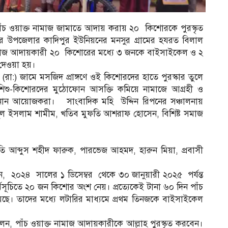
ঁচ ওয়াক্ত নামাজ জামাতে আদায় করায় ২০ কিশোরকে পুরস্কৃত
রে উপজেলার কাদিপুর ইউনিয়নের মনসুর গ্রামের হযরত বিলাল
নামাজ আদায়কারী ২০ কিশোরের মধ্যে ৩ জনকে বাইসাইকেল ও ২
 দেওয়া হয়।
 (রা:) জামে মসজিদ প্রাঙ্গণে ওই কিশোরদের হাতে পুরস্কার তুলে
শিশু-কিশোরদের মুঠোফোন আসক্তি কমিয়ে নামাজে আগ্রহী ও
ানান আয়োজকরা। সাংবাদিক মহি উদ্দিন রিপনের সঞ্চালনায়
নুল ইসলাম শামীম, খতিব মুফতি আশরাফ হোসেন, বিশিষ্ট সমাজ
 আব্দুস শহীদ ফারুক, পারভেজ আহমদ, হারুন মিয়া, প্রবাসী
, ২০২৪ সালের ১ ডিসেম্বর থেকে ৩০ জানুয়ারী ২০২৫ পর্যন্ত
মসূচিতে ২০ জন কিশোর অংশ নেয়। প্রত্যেকেই টানা ৬০ দিন পাঁচ
ে। তাদের মধ্যে লটারির মাধ্যমে প্রথম তিনজকে বাইসাইকেল
ন, পাঁচ ওয়াক্ত নামাজ আদায়কারীকে আল্লাহ পুরস্কৃত করবেন।