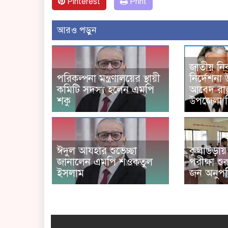
Pinterest
Print
আরও পড়ুন
জাতীয় নির
পরিকল্পনা মন্ত্রণালয়ের স্থায়ী
নির্দেশনা
কমিটি সদস্য হলেন এমপি
আবেদ রাজ
শকু
উপজেলা 
ঈদুল আযহার শুভেচ্ছা
কুলাউড়ায় প
জানালেন এমপি শওকতুল
পরীক্ষা শ
ইসলাম
জন অনুপস্