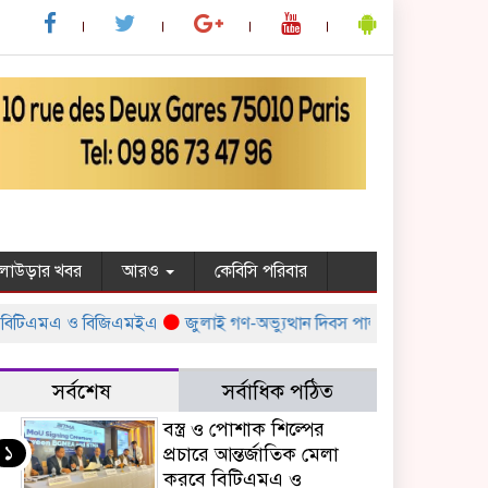
ুলাউড়ার খবর
আরও
কেবিসি পরিবার
িটিএমএ ও বিজিএমইএ
জুলাই গণ-অভ্যুত্থান দিবস পালন উপলক্ষ্যে সরকারের বিভি
সর্বশেষ
সর্বাধিক পঠিত
বস্ত্র ও পোশাক শিল্পের
১
প্রচারে আন্তর্জাতিক মেলা
করবে বিটিএমএ ও