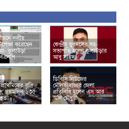
্বাচনে দলীয়
 উপেক্ষা করেছেন
কেন্দ্রীয় যুবদলের সহ-
া- কুলাউড়া
সভাপতি হলেন কুলাউড়ার
বিএনপি
আবু সাইদ
ডিবিসি নিউজের
্রাথমিকের বৃত্তি
মৌলভীবাজার জেলা
ুরু, প্রথমদিন ৬৩৫
প্রতিনিধি হলেন এস আর
থিত
অনি চৌধুরী