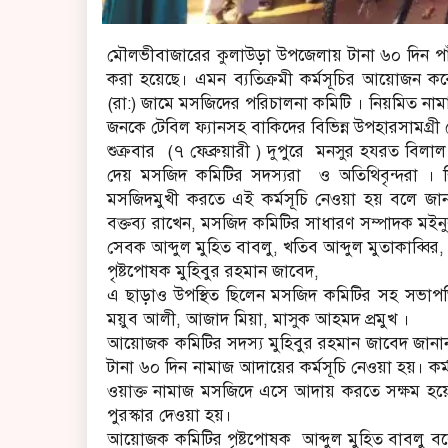
মৌলভীবাজারের কুলাউড়া উপজেলায় টানা ৬০ দিন পা
করা হয়েছে। এমন ব্যতিক্রমী কর্মসূচির আয়োজন ক
(রা:) জামে মসজিদের পরিচালনা কমিটি । নিয়মিত 
জনকে টেবিল ফ্যানসহ বাকিদের বিভিন্ন উপহারসামগ্রী
শুক্রবার (৭ ফেব্রুয়ারী ) দুপুরে মনসুর হযরত বিলাল
দেয় মসজিদ কমিটির সদস্যরা ও অতিথিবৃন্দরা । 
মসজিদমুখী করতে এই কর্মসূচি নেওয়া হয় বলে জ
বক্তব্য রাখেন, মসজিদ কমিটির সাধারণ সম্পাদক মই
সেবক আব্দুল মুহিত বাবলু, খতিব আব্দুল মুতাকাব্বির,
পৃষ্টপোষক মুহিবুর রহমান জাবেদ,
এ ছাড়াও উপস্থিত ছিলেন মসজিদ কমিটির সহ সভাপতি
ময়ুব আলী, আজাদ মিয়া, মাসুক আহমদ প্রমুখ ।
আয়োজক কমিটির সদস্য মুহিবুর রহমান জাবেদ জানান
টানা ৬০ দিন নামাজ আদায়ের কর্মসূচি নেওয়া হয়। কর্
ওয়াক্ত নামাজ মসজিদে এসে আদায় করতে সক্ষম হয়েছ
পুরস্কার দেওয়া হয়।
আয়োজক কমিটির পৃষ্টপোষক আব্দুল মুহিত বাবলু বলে