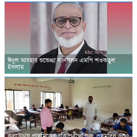
ঈদুল আযহার শুভেচ্ছা জানালেন এমপি শওকতুল
ইসলাম
কুলাউড়ায় প্রাথমিকের বৃত্তি পরীক্ষা শুরু, প্রথমদিন ৬৩৫