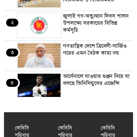
জুলাই গণ-অভ্যুত্থান দিবস পালন
২
উপলক্ষ্যে সরকারের বিভিন্ন
কর্মসূচি
গণতান্ত্রিক দেশে ত্রিবেদী-সার্জিও
৩
গরের এমন বৈঠক কাম্য নয়
আর্সেনালে যাওয়ার গুঞ্জন নিয়ে যা
৪
বলছে ভিনিসিয়ুসের এজেন্সি
ইয়েনকে শক্তিশালী করতে
৫
যুক্তরাষ্ট্র-জাপানের বিরল পদক্ষেপ
কেবিসি
কেবিসি
কেবিসি
পরিবার
পরিবার
পরিবার
বেনজীরের অন্য দেশের পাসপোর্ট