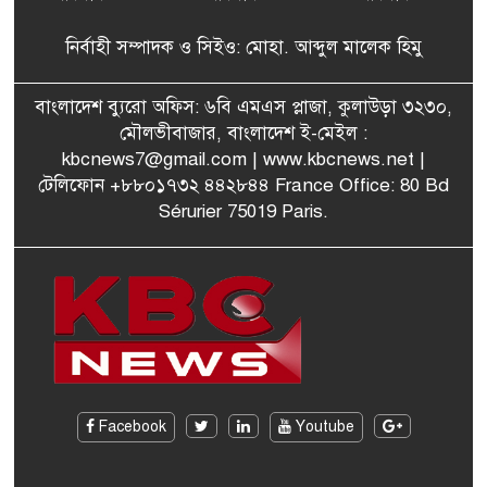
৬
থাকতে পারে, সন্দেহ স্বরাষ্ট্রমন্ত্রীর
নির্বাহী সম্পাদক ও সিইও: মোহা. আব্দুল মালেক হিমু
পরিকল্পনা মন্ত্রণালয়ের স্থায়ী
বাংলাদেশ ব্যুরো অফিস: ৬বি এমএস প্লাজা, কুলাউড়া ৩২৩০,
৭
কমিটি সদস্য হলেন এমপি শকু
মৌলভীবাজার, বাংলাদেশ ই-মেইল :
kbcnews7@gmail.com
| www.kbcnews.net |
টেলিফোন +৮৮০১৭৩২ ৪৪২৮৪৪ France Office: 80 Bd
Sérurier 75019 Paris.
মৌলভীবাজারের রাজনগরে
৮
আসছেন প্রধানমন্ত্রী তারেক
রহমান
মরিশাসে খুলছে বাংলাদেশের
৯
শ্রমবাজার! দ্রুত সমঝোতা স্বাক্ষর
জাতীয় নির্বাচনে দলীয় নির্দেশনা
Facebook
Youtube
১০
উপেক্ষা করেছেন আবেদ রাজা-
কুলাউড়া উপজেলা বিএনপি