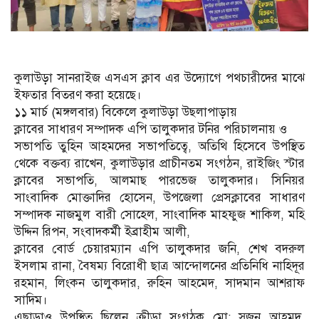
কুলাউড়া সানরাইজ এসএস ক্লাব এর উদ্যোগে পথচারীদের মাঝে
ইফতার বিতরণ করা হয়েছে।
১১ মার্চ (মঙ্গলবার) বিকেলে কুলাউড়া উছলাপাড়ায়
ক্লাবের সাধারণ সম্পাদক এপি তালুকদার টনির পরিচালনায় ও
সভাপতি তুহিন আহমদের সভাপতিত্বে, অতিথি হিসেবে উপস্থিত
থেকে বক্তব্য রাখেন, কুলাউড়ার প্রাচীনতম সংগঠন, রাইজিং স্টার
ক্লাবের সভাপতি, আলমাছ পারভেজ তালুকদার। সিনিয়র
সাংবাদিক মোক্তাদির হোসেন, উপজেলা প্রেসক্লাবের সাধারণ
সম্পাদক নাজমুল বারী সোহেল, সাংবাদিক মাহফুজ শাকিল, মহি
উদ্দিন রিপন, সংবাদকর্মী ইব্রাহীম আলী,
ক্লাবের বোর্ড চেয়ারম্যান এপি তালুকদার জনি, শেখ বদরুল
ইসলাম রানা, বৈষম্য বিরোধী ছাত্র আন্দোলনের প্রতিনিধি নাহিদূর
রহমান, লিংকন তালুকদার, রুহিন আহমেদ, সাদমান আশরাফ
সাদিম।
এছাড়াও উপস্থিত ছিলেন ক্রীড়া সংগঠক মো: সুজন আহমদ,