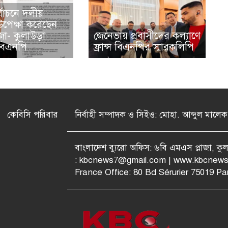
্বাচনে দলীয়
 উপেক্ষা করেছেন
া- কুলাউড়া
জেনেভায় প্রবাসীদের কল্যাণে
বিএনপি
ফ্রান্স বিএনপির স্মারকলিপি
কেবিসি পরিবার
নির্বাহী সম্পাদক ও সিইও: মোহা. আব্দুল মালেক
বাংলাদেশ ব্যুরো অফিস: ৬বি এমএস প্লাজা, ক
:
kbcnews7@gmail.com
| www.kbcnews
France Office: 80 Bd Sérurier 75019 Par