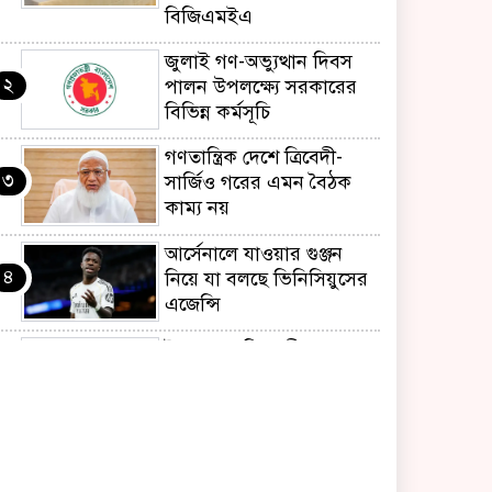
বিজিএমইএ
জুলাই গণ-অভ্যুত্থান দিবস
২
পালন উপলক্ষ্যে সরকারের
বিভিন্ন কর্মসূচি
গণতান্ত্রিক দেশে ত্রিবেদী-
৩
সার্জিও গরের এমন বৈঠক
কাম্য নয়
আর্সেনালে যাওয়ার গুঞ্জন
৪
নিয়ে যা বলছে ভিনিসিয়ুসের
এজেন্সি
ইয়েনকে শক্তিশালী করতে
৫
যুক্তরাষ্ট্র-জাপানের বিরল
পদক্ষেপ
বেনজীরের অন্য দেশের
৬
পাসপোর্ট থাকতে পারে,