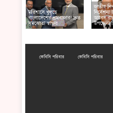
জাতীয় নির
মরিশাসে খুলছে
নির্দেশনা
বাংলাদেশের শ্রমবাজার! দ্রুত
আবেদ রাজ
সমঝোতা স্বাক্ষর
উপজেলা 
কেবিসি পরিবার
কেবিসি পরিবার