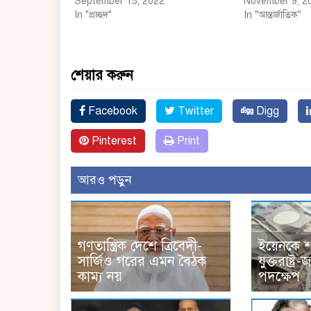
September 15, 2022
November 9, 2
In "প্রচ্ছদ"
In "আন্তর্জাতিক"
শেয়ার করুন
Facebook
Twitter
Digg
Pinterest
Print
আরও পড়ুন
গণতান্ত্রিক দেশে ত্রিবেদী-
ইয়েনকে 
সার্জিও গরের এমন বৈঠক
যুক্তরাষ্ট
কাম্য নয়
পদক্ষেপ