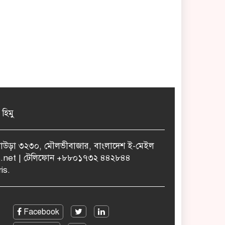
 হিমু
ুলাউড়া ৩২৩০, মৌলভীবাজার, বাংলাদেশ ই-মেইল
.net | টেলিফোন +৮৮০১৭৩২ ৪৪২৮৪৪
is.
Facebook