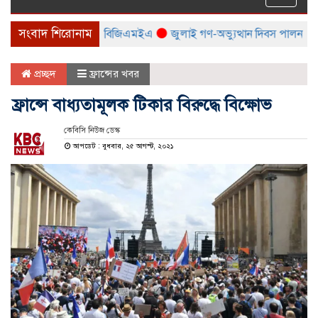
naviga
সংবাদ শিরোনাম
 মেলা করবে বিটিএমএ ও বিজিএমইএ
জুলাই গণ-অভ্যুত্থান দিবস পালন উপলক্ষ্যে
প্রচ্ছদ
ফ্রান্সের খবর
ফ্রান্সে বাধ্যতামূলক টিকার বিরুদ্ধে বিক্ষোভ
কেবিসি নিউজ ডেস্ক
আপডেট : বুধবার, ২৫ আগস্ট, ২০২১