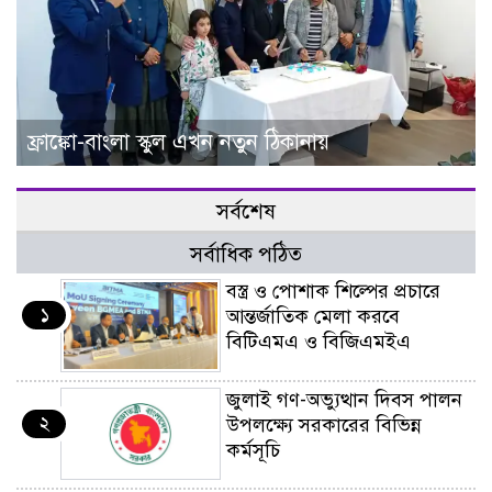
ফ্রাঙ্কো-বাংলা স্কুল এখন নতুন ঠিকানায়
সর্বশেষ
সর্বাধিক পঠিত
বস্ত্র ও পোশাক শিল্পের প্রচারে
১
আন্তর্জাতিক মেলা করবে
বিটিএমএ ও বিজিএমইএ
জুলাই গণ-অভ্যুত্থান দিবস পালন
২
উপলক্ষ্যে সরকারের বিভিন্ন
কর্মসূচি