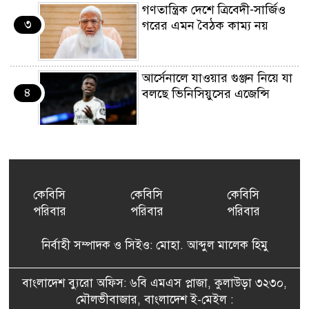
গণতান্ত্রিক দেশে ত্রিবেদী-সার্জিও
৩
গরের এমন বৈঠক কাম্য নয়
আর্সেনালে যাওয়ার গুঞ্জন নিয়ে যা
৪
বলছে ভিনিসিয়ুসের এজেন্সি
ইয়েনকে শক্তিশালী করতে
৫
যুক্তরাষ্ট্র-জাপানের বিরল পদক্ষেপ
কেবিসি
কেবিসি
কেবিসি
পরিবার
পরিবার
পরিবার
বেনজীরের অন্য দেশের পাসপোর্ট
৬
থাকতে পারে, সন্দেহ স্বরাষ্ট্রমন্ত্রীর
নির্বাহী সম্পাদক ও সিইও: মোহা. আব্দুল মালেক হিমু
পরিকল্পনা মন্ত্রণালয়ের স্থায়ী
বাংলাদেশ ব্যুরো অফিস: ৬বি এমএস প্লাজা, কুলাউড়া ৩২৩০,
৭
কমিটি সদস্য হলেন এমপি শকু
মৌলভীবাজার, বাংলাদেশ ই-মেইল :