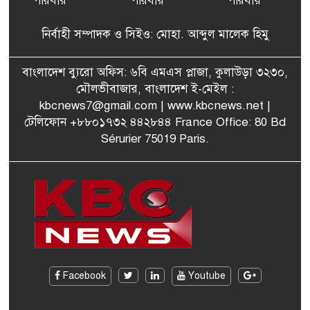
পরিবার
পরিবার
পরিবার
বেনজীরের অন্য দেশের পাসপোর্ট
৬
থাকতে পারে, সন্দেহ স্বরাষ্ট্রমন্ত্রীর
নির্বাহী সম্পাদক ও সিইও: মোহা. আব্দুল মালেক হিমু
পরিকল্পনা মন্ত্রণালয়ের স্থায়ী
বাংলাদেশ ব্যুরো অফিস: ৬বি এমএস প্লাজা, কুলাউড়া ৩২৩০,
৭
কমিটি সদস্য হলেন এমপি শকু
মৌলভীবাজার, বাংলাদেশ ই-মেইল :
kbcnews7@gmail.com
| www.kbcnews.net |
টেলিফোন +৮৮০১৭৩২ ৪৪২৮৪৪ France Office: 80 Bd
Sérurier 75019 Paris.
মৌলভীবাজারের রাজনগরে
৮
আসছেন প্রধানমন্ত্রী তারেক
রহমান
মরিশাসে খুলছে বাংলাদেশের
৯
শ্রমবাজার! দ্রুত সমঝোতা স্বাক্ষর
জাতীয় নির্বাচনে দলীয় নির্দেশনা
Facebook
Youtube
১০
উপেক্ষা করেছেন আবেদ রাজা-
কুলাউড়া উপজেলা বিএনপি