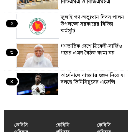
বিটিএমএ ও বিজিএমইএ
জুলাই গণ-অভ্যুত্থান দিবস পালন
২
উপলক্ষ্যে সরকারের বিভিন্ন
কর্মসূচি
গণতান্ত্রিক দেশে ত্রিবেদী-সার্জিও
৩
গরের এমন বৈঠক কাম্য নয়
আর্সেনালে যাওয়ার গুঞ্জন নিয়ে যা
৪
বলছে ভিনিসিয়ুসের এজেন্সি
ইয়েনকে শক্তিশালী করতে
৫
যুক্তরাষ্ট্র-জাপানের বিরল পদক্ষেপ
কেবিসি
কেবিসি
কেবিসি