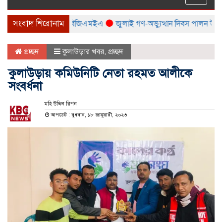
naviga
সংবাদ শিরোনাম
মেলা করবে বিটিএমএ ও বিজিএমইএ
জুলাই গণ-অভ্যুত্থান দিবস পালন উপলক্ষ্যে 
প্রচ্ছদ
কুলাউড়ার খবর
,
প্রচ্ছদ
কুলাউড়ায় কমিউনিটি নেতা রহমত আলীকে
সংবর্ধনা
মহি উদ্দিন রিপন
আপডেট : বুধবার, ১৮ জানুয়ারী, ২০২৩