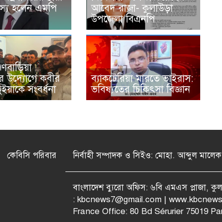
স্য হলেন এমপি
আবেদ রাজা- কুলাউড়া
উপজেলা বিএনপি
াহ্মণবাড়িয়া
র উদ্যোগে কবীর
ব্যাকটেরিয়া মারতে ভাইরাস:
ইয়াকে সংবর্ধনা
ভবিষ্যতের চিকিৎসা বিজ্ঞান
কেবিসি পরিবার
নির্বাহী সম্পাদক ও সিইও: মোহা. আব্দুল মালেক
বাংলাদেশ ব্যুরো অফিস: ৬বি এমএস প্লাজা, ক
:
kbcnews7@gmail.com
| www.kbcnews
France Office: 80 Bd Sérurier 75019 Par