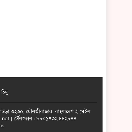
 হিমু
ুলাউড়া ৩২৩০, মৌলভীবাজার, বাংলাদেশ ই-মেইল
.net | টেলিফোন +৮৮০১৭৩২ ৪৪২৮৪৪
is.