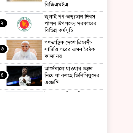
বিজিএমইএ
জুলাই গণ-অভ্যুত্থান দিবস
২
পালন উপলক্ষ্যে সরকারের
বিভিন্ন কর্মসূচি
গণতান্ত্রিক দেশে ত্রিবেদী-
৩
সার্জিও গরের এমন বৈঠক
কাম্য নয়
আর্সেনালে যাওয়ার গুঞ্জন
৪
নিয়ে যা বলছে ভিনিসিয়ুসের
এজেন্সি
ইয়েনকে শক্তিশালী করতে
৫
যুক্তরাষ্ট্র-জাপানের বিরল
পদক্ষেপ
বেনজীরের অন্য দেশের
৬
পাসপোর্ট থাকতে পারে,