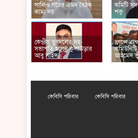
সার্জিও গরের এমন বৈঠক
কমিটি সদ
কাম্য নয়
শকু
কেন্দ্রীয় যুবদলের সহ-
ফ্রান্সে ব্র
সভাপতি হলেন কুলাউড়ার
কমিউনিটি
আবু সাইদ
আহমেদ ভুঁ
কেবিসি পরিবার
কেবিসি পরিবার