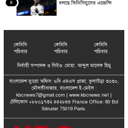
৪
বলছে ভিনিসিয়ুসের এজেন্সি
ইয়েনকে শক্তিশালী করতে
৫
যুক্তরাষ্ট্র-জাপানের বিরল পদক্ষেপ
কেবিসি
কেবিসি
কেবিসি
পরিবার
পরিবার
পরিবার
বেনজীরের অন্য দেশের পাসপোর্ট
৬
থাকতে পারে, সন্দেহ স্বরাষ্ট্রমন্ত্রীর
নির্বাহী সম্পাদক ও সিইও: মোহা. আব্দুল মালেক হিমু
পরিকল্পনা মন্ত্রণালয়ের স্থায়ী
বাংলাদেশ ব্যুরো অফিস: ৬বি এমএস প্লাজা, কুলাউড়া ৩২৩০,
৭
কমিটি সদস্য হলেন এমপি শকু
মৌলভীবাজার, বাংলাদেশ ই-মেইল :
kbcnews7@gmail.com
| www.kbcnews.net |
টেলিফোন +৮৮০১৭৩২ ৪৪২৮৪৪ France Office: 80 Bd
Sérurier 75019 Paris.
মৌলভীবাজারের রাজনগরে
৮
আসছেন প্রধানমন্ত্রী তারেক
রহমান