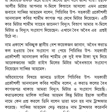
এ মিটারটি একটি অটো রাইস মিলের ছিল বলে জানা যায়। ইছাক
আলীর মিটার আপনার স-মিলে কিভাবে আসলো এমন প্রশ্নের
জবাবে সাব্বির আহমেদ বলেন, পিডিবির উপ- সহকারী প্রকৌশলী
আনসারুল কবির শামীম কাগজ পত্র দেখে মিটার দিয়েছেন। এটি
কার মিটার শামীম সাহেব জানেন? বিদ্যুৎ বিভাগ আমার স-মিলে
মিটার ও বিদ্যুৎ সংযোগ দিয়েছেন। এখানে বৈধ অবৈধ এর প্রশ্নই
উঠে না।
নাম প্রকাশে অনিচ্ছুক স্থানীয় বেশ কয়েকজন জানান, অবৈধ করাত
কল হওয়ায় বৈধ সংযোগ না পেয়ে পিডিবির উপ- সহকারী
প্রকৌশলী আনসারুল কবির শামীম কে দুই লক্ষ টাকা ঘুষ দিয়ে
আরেকজনের অটো রাইস মিলের মিটার অবৈধভাবে সংযোগ
নিয়েছেন সাব্বির আহমেদ।
অভিযোগের বিষয়ে জানতে চাইলে পিডিবির উপ- সহকারী
প্রকৌশলী আনসারুল কবির শামীম বলেন, এ করাত কলের বৈধ
কাগজপত্র থাকায় আমরা বিদ্যুৎ মিটার ও সংযোগ দিয়েছি।
করাতকলের মালিক সাব্বির আহমদ কিন্তু মিটার ইছাক আলীর
নামে কেন প্রশ্ন করলে তিনি বলেন তারা মনে হয় নাম ট্রান্সফার
করেছে। সাব্বির আহমেদ দেড় বছরেও নাম ট্রান্সফার করেননি