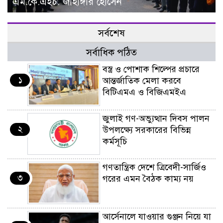
এম.কে.এইচ. জাহাঙ্গীর হোসেন
সর্বশেষ
সর্বাধিক পঠিত
বস্ত্র ও পোশাক শিল্পের প্রচারে
১
আন্তর্জাতিক মেলা করবে
বিটিএমএ ও বিজিএমইএ
জুলাই গণ-অভ্যুত্থান দিবস পালন
২
উপলক্ষ্যে সরকারের বিভিন্ন
কর্মসূচি
গণতান্ত্রিক দেশে ত্রিবেদী-সার্জিও
৩
গরের এমন বৈঠক কাম্য নয়
আর্সেনালে যাওয়ার গুঞ্জন নিয়ে যা