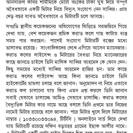
আনসারুল কবির শামীমকে মোটা অংকের টাকা ঘুষ দিয়ে সম্পূর্ণ
অবৈধভাবে একটি মিটার নিয়ে বিদ্যুৎ সংযোগ নেন সাব্বির। প্রায়
দেড় বছর যাবত অবৈধভাবে এ মিটারটি চলে আসছে।
সম্প্রতি স্থানীয় কয়েকজনের অভিযোগের ভিত্তিতে সরজমিনে গিয়ে
দেখা যায়, বেশ কয়েকজন শ্রমিক করাত কলে গাছ কাটায় ব্যস্ত
সময় পার করছেন। পাশেই সংযোগ মিটারটি বক্সের মধ্যে
তালাবদ্ধ রয়েছে। সাংবাদিকদের দেখে এগিয়ে আসেন ম্যানেজার।
করাত কলের লাইসেন্স ও মিটারের বৈধতা নিয়ে ম্যানেজারের
কাছে জানতে চাইলে তিনি মালিক সাব্বির আহমেদ কে ফোন দেন।
কিছু সময়ের মধ্যেই সাব্বির আহমেদ হাজির হন। তার কাছে
করাত কলের লাইসেন্স আছে কিনা জানতে চাইলে তিনি
হাইকোর্টের মামলা চলছে বলে জানান। অনুমোদন না নিয়ে এভাবে
করাত কল চালানো যায় কিনা এমন প্রশ্ন করলে তিনি জানান
সবাই যেভাবে চালাচ্ছে আমিও সেভাবে চালাচ্ছি। করাত কলের
বৈদ্যুতিক মিটার কার নামে আছে বললে তিনি প্রথমে তার নিজের
নামেই মিটার রয়েছে বলে জানান। পরে মিটার খুলে দিলে মিটারের
নাম্বার ( ১০৩৩০০৩৩০৯৪, টিটিসি ) অনলাইনে সার্চ দিয়ে দেখা
যায় মিটারটি রয়েছে দক্ষিণ বড়ডহর গ্রামের ইছাক আলীর নামে।