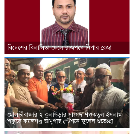
বিদেশের বিলাসিতা ফেলে রাজপথে নিপার রেজা
মৌলভীবাজার ২ কুলাউড়ার সাংসদ শওকতুল ইসলাম
শকুকে কমলগঞ্জ ভানুগাছ স্টেশনে ফুলেল শুভেচ্ছা