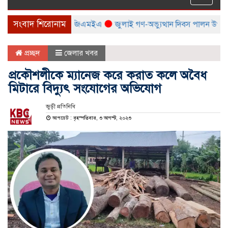
naviga
সংবাদ শিরোনাম
লা করবে বিটিএমএ ও বিজিএমইএ
জুলাই গণ-অভ্যুত্থান দিবস পালন উপলক্ষ্যে সর
প্রচ্ছদ
জেলার খবর
প্রকৌশলীকে ম্যানেজ করে করাত কলে অবৈধ
মিটারে বিদ্যুৎ সংযোগের অভিযোগ
জুড়ী প্রতিনিধি
আপডেট : বৃহস্পতিবার, ৩ আগস্ট, ২০২৩