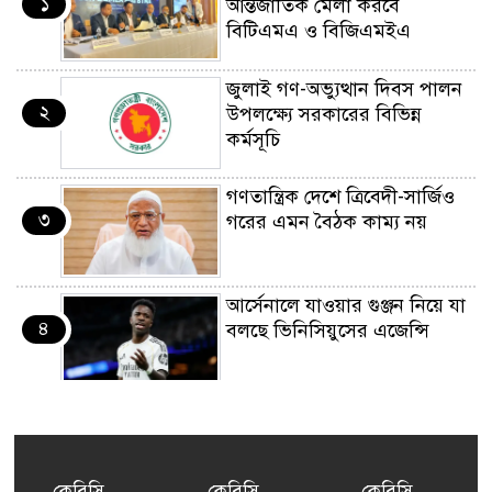
১
আন্তর্জাতিক মেলা করবে
বিটিএমএ ও বিজিএমইএ
জুলাই গণ-অভ্যুত্থান দিবস পালন
২
উপলক্ষ্যে সরকারের বিভিন্ন
কর্মসূচি
গণতান্ত্রিক দেশে ত্রিবেদী-সার্জিও
৩
গরের এমন বৈঠক কাম্য নয়
আর্সেনালে যাওয়ার গুঞ্জন নিয়ে যা
৪
বলছে ভিনিসিয়ুসের এজেন্সি
ইয়েনকে শক্তিশালী করতে
৫
যুক্তরাষ্ট্র-জাপানের বিরল পদক্ষেপ
কেবিসি
কেবিসি
কেবিসি