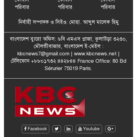
পরিবার
পরিবার
পরিবার
বেনজীরের অন্য দেশের পাসপোর্ট
৬
থাকতে পারে, সন্দেহ স্বরাষ্ট্রমন্ত্রীর
নির্বাহী সম্পাদক ও সিইও: মোহা. আব্দুল মালেক হিমু
পরিকল্পনা মন্ত্রণালয়ের স্থায়ী
বাংলাদেশ ব্যুরো অফিস: ৬বি এমএস প্লাজা, কুলাউড়া ৩২৩০,
৭
কমিটি সদস্য হলেন এমপি শকু
মৌলভীবাজার, বাংলাদেশ ই-মেইল :
kbcnews7@gmail.com
| www.kbcnews.net |
টেলিফোন +৮৮০১৭৩২ ৪৪২৮৪৪ France Office: 80 Bd
Sérurier 75019 Paris.
মৌলভীবাজারের রাজনগরে
৮
আসছেন প্রধানমন্ত্রী তারেক
রহমান
মরিশাসে খুলছে বাংলাদেশের
৯
শ্রমবাজার! দ্রুত সমঝোতা স্বাক্ষর
জাতীয় নির্বাচনে দলীয় নির্দেশনা
Facebook
Youtube
১০
উপেক্ষা করেছেন আবেদ রাজা-