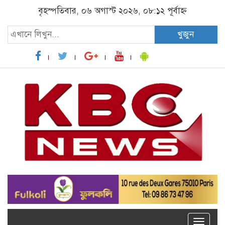
বৃহস্পতিবার, ০৬ অগাস্ট ২০২৬, ০৮:১২ পূর্বাহ্ন
খুজুন
Toggle