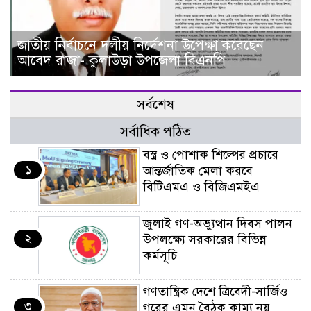
জাতীয় নির্বাচনে দলীয় নির্দেশনা উপেক্ষা করেছেন
আবেদ রাজা- কুলাউড়া উপজেলা বিএনপি
সর্বশেষ
সর্বাধিক পঠিত
বস্ত্র ও পোশাক শিল্পের প্রচারে
১
আন্তর্জাতিক মেলা করবে
বিটিএমএ ও বিজিএমইএ
জুলাই গণ-অভ্যুত্থান দিবস পালন
২
উপলক্ষ্যে সরকারের বিভিন্ন
কর্মসূচি
গণতান্ত্রিক দেশে ত্রিবেদী-সার্জিও
৩
গরের এমন বৈঠক কাম্য নয়