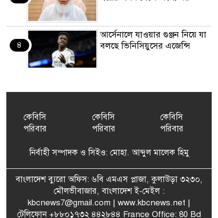
আর্সেনালে যাওয়ার গুঞ্জন নিয়ে যা
৪
বলছে ভিনিসিয়ুসের এজেন্সি
ইয়েনকে শক্তিশালী করতে
৫
যুক্তরাষ্ট্র-জাপানের বিরল পদক্ষেপ
কেবিসি
কেবিসি
কেবিসি
পরিবার
পরিবার
পরিবার
বেনজীরের অন্য দেশের পাসপোর্ট
৬
থাকতে পারে, সন্দেহ স্বরাষ্ট্রমন্ত্রীর
নির্বাহী সম্পাদক ও সিইও: মোহা. আব্দুল মালেক হিমু
পরিকল্পনা মন্ত্রণালয়ের স্থায়ী
বাংলাদেশ ব্যুরো অফিস: ৬বি এমএস প্লাজা, কুলাউড়া ৩২৩০,
৭
কমিটি সদস্য হলেন এমপি শকু
মৌলভীবাজার, বাংলাদেশ ই-মেইল :
kbcnews7@gmail.com
| www.kbcnews.net |
টেলিফোন +৮৮০১৭৩২ ৪৪২৮৪৪ France Office: 80 Bd