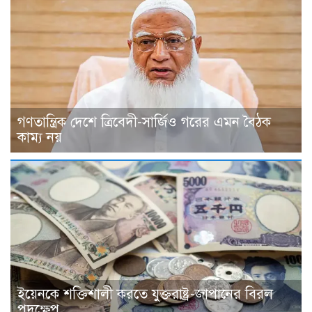
গণতান্ত্রিক দেশে ত্রিবেদী-সার্জিও গরের এমন বৈঠক
কাম্য নয়
ইয়েনকে শক্তিশালী করতে যুক্তরাষ্ট্র-জাপানের বিরল
পদক্ষেপ