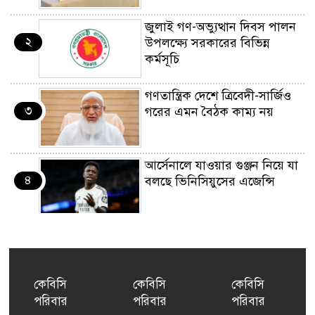
জুলাই গণ-অভ্যুত্থান দিবস পালন
২
উপলক্ষ্যে সরকারের বিভিন্ন
কর্মসূচি
গণতান্ত্রিক দেশে ত্রিবেদী-সার্জিও
৩
গরের এমন বৈঠক কাম্য নয়
আর্সেনালে যাওয়ার গুঞ্জন নিয়ে যা
৪
বলছে ভিনিসিয়ুসের এজেন্সি
ইয়েনকে শক্তিশালী করতে
৫
যুক্তরাষ্ট্র-জাপানের বিরল পদক্ষেপ
কেবিসি
কেবিসি
কেবিসি
পরিবার
পরিবার
পরিবার
বেনজীরের অন্য দেশের পাসপোর্ট