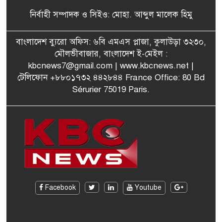
৬
থাকতে পারে, সন্দেহ স্বরাষ্ট্রমন্ত্রীর
নির্বাহী সম্পাদক ও সিইও: মোহা. আব্দুল মালেক হিমু
পরিকল্পনা মন্ত্রণালয়ের স্থায়ী
বাংলাদেশ ব্যুরো অফিস: ৬বি এমএস প্লাজা, কুলাউড়া ৩২৩০,
৭
কমিটি সদস্য হলেন এমপি শকু
মৌলভীবাজার, বাংলাদেশ ই-মেইল :
kbcnews7@gmail.com
| www.kbcnews.net |
টেলিফোন +৮৮০১৭৩২ ৪৪২৮৪৪ France Office: 80 Bd
Sérurier 75019 Paris.
মৌলভীবাজারের রাজনগরে
৮
আসছেন প্রধানমন্ত্রী তারেক
রহমান
মরিশাসে খুলছে বাংলাদেশের
৯
শ্রমবাজার! দ্রুত সমঝোতা স্বাক্ষর
জাতীয় নির্বাচনে দলীয় নির্দেশনা
Facebook
Youtube
১০
উপেক্ষা করেছেন আবেদ রাজা-
কুলাউড়া উপজেলা বিএনপি