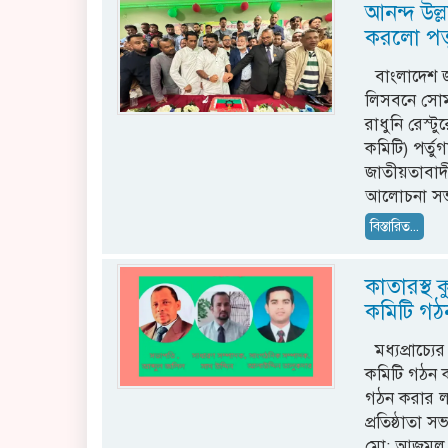
আনন্দ উল্
করলো পর্
বাংলাদেশ জ
লিসবনে সোমব
রাধুনি রেস্
কমিটি) পর্ত
জাতীয়তাবাদ
আলোচনা সভা
বিস্তারিত...
কাতারস্থ
কমিটি গঠ
মধ্যপ্রাচ্য
কমিটি গঠন 
গঠন করার ল
প্রতিষ্ঠাতা 
মো: আজমল হু