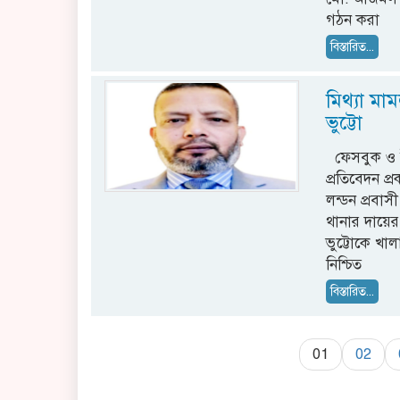
গঠন করা
বিস্তারিত...
মিথ্যা মা
ভুট্টো
ফেসবুক ও ইউট
প্রতিবেদন প
লন্ডন প্রবাস
থানার দায়ের
ভুট্টোকে খা
নিশ্চিত
বিস্তারিত...
01
02