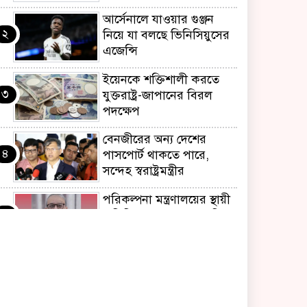
আর্সেনালে যাওয়ার গুঞ্জন
২
নিয়ে যা বলছে ভিনিসিয়ুসের
এজেন্সি
ইয়েনকে শক্তিশালী করতে
৩
যুক্তরাষ্ট্র-জাপানের বিরল
পদক্ষেপ
বেনজীরের অন্য দেশের
৪
পাসপোর্ট থাকতে পারে,
সন্দেহ স্বরাষ্ট্রমন্ত্রীর
পরিকল্পনা মন্ত্রণালয়ের স্থায়ী
৫
কমিটি সদস্য হলেন এমপি
শকু
মৌলভীবাজারের রাজনগরে
৬
আসছেন প্রধানমন্ত্রী তারেক
রহমান