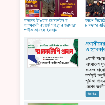
লন্ডনের টাওয়ার হ্যামলেটস’র
ফ্রান্সে সিল
ল্যান্সবারী ওয়ার্ডে ‘আস্থা ও ভরসার’
৮ দফা’র প্রত
প্রতীক কায়ছল ইসলাম
প্রবাসীদ
ও স্মারকল
প্রবাসী বাংল
বাংলাদেশ দূ
করেছে বাংলা
কর্মসূচি অন
ভূমিকা পালন 
দেশের অর্থনী
বিস্তারিত...