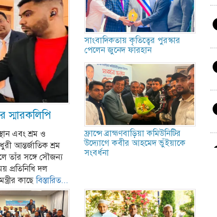
সাংবাদিকতায় কৃতিত্বের পুরস্কার
পেলেন জুনেদ ফারহান
ির স্মারকলিপি
ফ্রান্সে ব্রাহ্মণবাড়িয়া কমিউনিটির
থান এবং শ্রম ও
উদ্যোগে কবীর আহমেদ ভুঁইয়াকে
ৌধুরী আন্তর্জাতিক শ্রম
সংবর্ধনা
ে তাঁর সঙ্গে সৌজন্য
ময় প্রতিনিধি দল
ন্ত্রীর কাছে
বিস্তারিত...