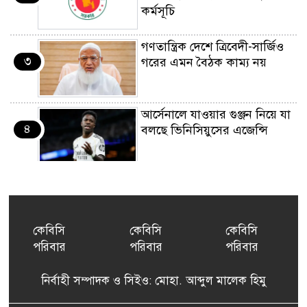
কর্মসূচি
গণতান্ত্রিক দেশে ত্রিবেদী-সার্জিও
৩
গরের এমন বৈঠক কাম্য নয়
আর্সেনালে যাওয়ার গুঞ্জন নিয়ে যা
৪
বলছে ভিনিসিয়ুসের এজেন্সি
ইয়েনকে শক্তিশালী করতে
৫
যুক্তরাষ্ট্র-জাপানের বিরল পদক্ষেপ
কেবিসি
কেবিসি
কেবিসি
পরিবার
পরিবার
পরিবার
বেনজীরের অন্য দেশের পাসপোর্ট
৬
থাকতে পারে, সন্দেহ স্বরাষ্ট্রমন্ত্রীর
নির্বাহী সম্পাদক ও সিইও: মোহা. আব্দুল মালেক হিমু