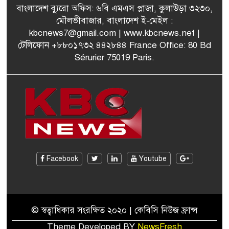
পরিকল্পনা মন্ত্রণালয়ের স্থায়ী
বাংলাদেশ ব্যুরো অফিস: ৬বি এমএস প্লাজা, কুলাউড়া ৩২৩০,
৭
কমিটি সদস্য হলেন এমপি শকু
মৌলভীবাজার, বাংলাদেশ ই-মেইল :
kbcnews7@gmail.com
| www.kbcnews.net |
টেলিফোন +৮৮০১৭৩২ ৪৪২৮৪৪ France Office: 80 Bd
Sérurier 75019 Paris.
মৌলভীবাজারের রাজনগরে
৮
আসছেন প্রধানমন্ত্রী তারেক
রহমান
মরিশাসে খুলছে বাংলাদেশের
৯
শ্রমবাজার! দ্রুত সমঝোতা স্বাক্ষর
জাতীয় নির্বাচনে দলীয় নির্দেশনা
Facebook
Youtube
১০
উপেক্ষা করেছেন আবেদ রাজা-
কুলাউড়া উপজেলা বিএনপি
© স্বত্বাধিকার সংরক্ষিত ২০২০ | কেবিসি নিউজ ফ্রান্স
Theme Developed BY
NewsFresh