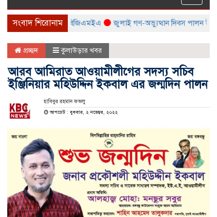
naviga
সংবাদ শিরোনাম
 মেলা করবে বিটিএমএ ও বিজিএমইএ
জুলাই গণ-অভ্যুত্থান দিবস পালন উপলক্ষ্যে
প্রচ্ছদ
কুলাউড়ার খবর
আরব আমিরাত আওয়ামীলীগের সদস্য সচিব
ইঞ্জিনিয়ার মহিউদ্দিন ইকবাল এর জন্মদিন পালন
হাবিবুর রহমান ফজলু
আপডেট : বুধবার, ২ নভেম্বর, ২০২২