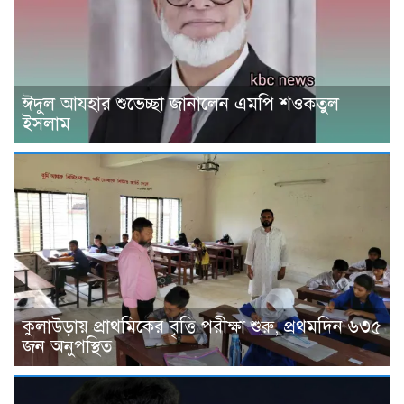
ঈদুল আযহার শুভেচ্ছা জানালেন এমপি শওকতুল
ইসলাম
কুলাউড়ায় প্রাথমিকের বৃত্তি পরীক্ষা শুরু, প্রথমদিন ৬৩৫
জন অনুপস্থিত