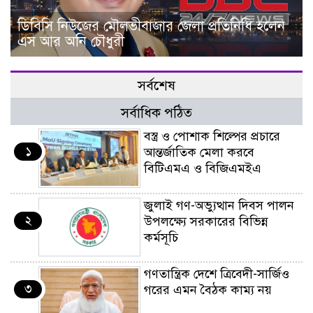
ডিবিসি নিউজের মৌলভীবাজার জেলা প্রতিনিধি হলেন
এস আর অনি চৌধুরী
সর্বশেষ
সর্বাধিক পঠিত
বস্ত্র ও পোশাক শিল্পের প্রচারে
১
আন্তর্জাতিক মেলা করবে
বিটিএমএ ও বিজিএমইএ
জুলাই গণ-অভ্যুত্থান দিবস পালন
২
উপলক্ষ্যে সরকারের বিভিন্ন
কর্মসূচি
গণতান্ত্রিক দেশে ত্রিবেদী-সার্জিও
৩
গরের এমন বৈঠক কাম্য নয়