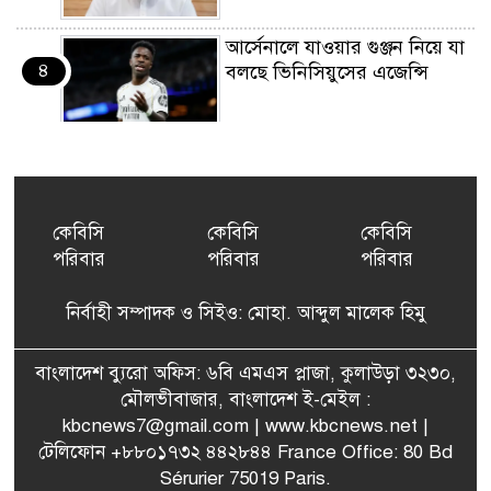
আর্সেনালে যাওয়ার গুঞ্জন নিয়ে যা
৪
বলছে ভিনিসিয়ুসের এজেন্সি
ইয়েনকে শক্তিশালী করতে
৫
যুক্তরাষ্ট্র-জাপানের বিরল পদক্ষেপ
কেবিসি
কেবিসি
কেবিসি
পরিবার
পরিবার
পরিবার
বেনজীরের অন্য দেশের পাসপোর্ট
৬
থাকতে পারে, সন্দেহ স্বরাষ্ট্রমন্ত্রীর
নির্বাহী সম্পাদক ও সিইও: মোহা. আব্দুল মালেক হিমু
পরিকল্পনা মন্ত্রণালয়ের স্থায়ী
বাংলাদেশ ব্যুরো অফিস: ৬বি এমএস প্লাজা, কুলাউড়া ৩২৩০,
৭
কমিটি সদস্য হলেন এমপি শকু
মৌলভীবাজার, বাংলাদেশ ই-মেইল :
kbcnews7@gmail.com
| www.kbcnews.net |
টেলিফোন +৮৮০১৭৩২ ৪৪২৮৪৪ France Office: 80 Bd
Sérurier 75019 Paris.
মৌলভীবাজারের রাজনগরে