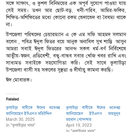
সঙ্গে সাক্ষাৎ, ও কুশল বিনিময়ের এক অপূর্ব সুযোগ পাওয়া যায়
সেই সময়। তখন আর ছোট-বড়, ধনী-গরিব, আমির-ফকির,
শিক্ষিত-অশিক্ষিতের মধ্যে কোনো রকম ভেদাভেদ বা বৈষম্য থাকে
না।
উপজেলা পরিষদের চেয়ারম্যান এ কে এম সফি আহমদ সলমান
বলেন , পবিত্র ঈদুল ফিতর বয়ে আনুক অনাবিল সুখ শান্তি আসুন
আমরা সবাই ঈদুল ফিতরের আনন্দ সকল ধর্ম-বর্ণ নির্বিশেষে
আত্বীয়-স্বজন, প্রতিবেশী, বন্ধু-বান্ধব সবার খোঁজ খবর রাখি এবং
সাধ্যমত সবাইকে সহযোগিতা করি। সেই সাথে কুলাউড়া
উপজেলা বাসী সহ সকলের সুস্থতা ও দীর্ঘায়ু কামনা করছি।
ঈদ মোবারক।
Related
কুলাউড়া বাসীকে ঈদের শুভেচ্ছা
কুলাউড়া বাসীকে ঈদের শুভেচ্ছা
জানিয়েছেন ইউএনও মহিউদ্দিন
জানিয়েছেন ইউএনও মাহমুদুর
March 30, 2025
রহমান খোন্দকার
In "কুলাউড়ার খবর"
April 19, 2023
In "কুলাউড়ার খবর"