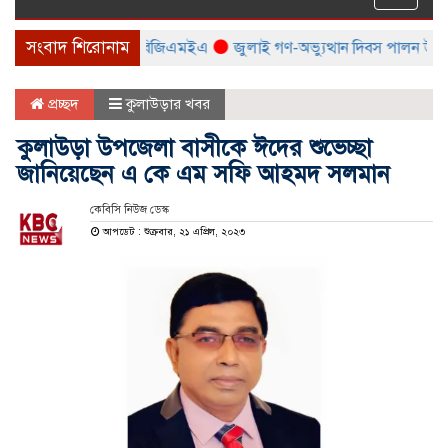
naviga
সংবাদ শিরোনাম
 মেলা করবে বিটিএমএ ও বিজিএমইএ
জুলাই গণ-অভ্যুত্থান দিবস পালন উপলক্ষ্যে
প্রচ্ছদ
কুলাউড়ার খবর
কুলাউড়া উপজেলা বাসীকে ঈদের শুভেচ্ছা
জানিয়েছেন এ কে এম সফি আহমদ সলমান
কেবিসি নিউজ ডেস্ক
আপডেট : শুক্রবার, ২১ এপ্রিল, ২০২৩