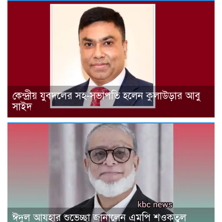
কেন্দ্রীয় যুবদলের সহ-সভাপতি হলেন কুলাউড়ার আবু
সাইদ
ঈদুল আযহার শুভেচ্ছা জানালেন এমপি শওকতুল