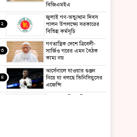
বিজিএমইএ
জুলাই গণ-অভ্যুত্থান দিবস
২
পালন উপলক্ষ্যে সরকারের
বিভিন্ন কর্মসূচি
গণতান্ত্রিক দেশে ত্রিবেদী-
৩
সার্জিও গরের এমন বৈঠক
কাম্য নয়
আর্সেনালে যাওয়ার গুঞ্জন
৪
নিয়ে যা বলছে ভিনিসিয়ুসের
এজেন্সি
ইয়েনকে শক্তিশালী করতে
৫
যুক্তরাষ্ট্র-জাপানের বিরল
পদক্ষেপ
বেনজীরের অন্য দেশের
৬
পাসপোর্ট থাকতে পারে,