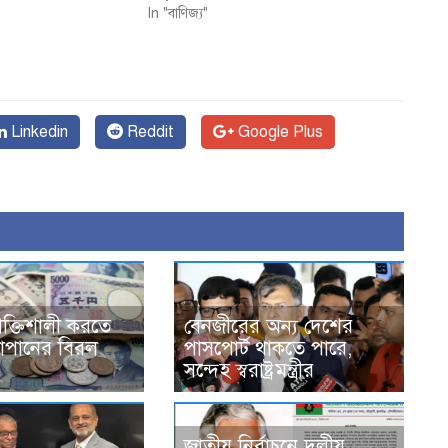
In "বাণিজ্য"
Linkedin
Reddit
Google Plus
শক্তিশালী করতে
বেনজীরের অন্য দেশের
্র-জাপানের বিরল
পাসপোর্ট থাকতে পারে,
সন্দেহ স্বরাষ্ট্রমন্ত্রীর
জাতীয় নির্বাচনে দলীয়