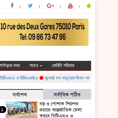
ুলাউড়ার খবর
আরও
কেবিসি পরিবার
িটিএমএ ও বিজিএমইএ
জুলাই গণ-অভ্যুত্থান দিবস পালন উপলক্ষ্যে সরকারের বিভি
সর্বশেষ
সর্বাধিক পঠিত
বস্ত্র ও পোশাক শিল্পের
১
প্রচারে আন্তর্জাতিক মেলা
করবে বিটিএমএ ও