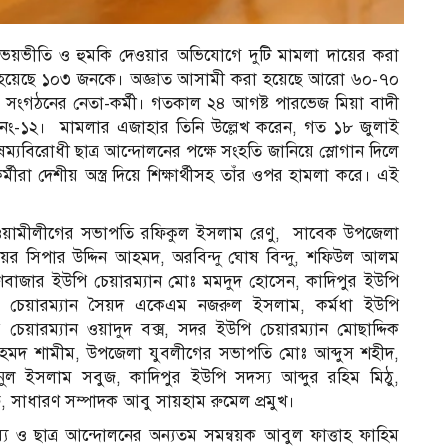
, ভয়ভীতি ও হুমকি দেওয়ার অভিযোগে দুটি মামলা দায়ের করা
 হয়েছে ১০৩ জনকে। অজ্ঞাত আসামী করা হয়েছে আরো ৬০-৭০
ংগঠনের নেতা-কর্মী। গতকাল ২৪ আগষ্ট পারভেজ মিয়া বাদী
 নং-১২। মামলার এজাহার তিনি উল্লেখ করেন, গত ১৮ জুলাই
যবিরোধী ছাত্র আন্দোলনের পক্ষে সংহতি জানিয়ে স্লোগান দিলে
 দেশীয় অস্ত্র দিয়ে শিক্ষার্থীসহ তাঁর ওপর হামলা করে। এই
ওয়ামীলীগের সভাপতি রফিকুল ইসলাম রেণু, সাবেক উপজেলা
 সিপার উদ্দিন আহমদ, অরবিন্দু ঘোষ বিন্দু, শফিউল আলম
ণবাজার ইউপি চেয়ারম্যান মোঃ মমদুদ হোসেন, কাদিপুর ইউপি
 চেয়ারম্যান সৈয়দ একেএম নজরুল ইসলাম, কর্মধা ইউপি
চেয়ারম্যান ওয়াদুদ বক্স, সদর ইউপি চেয়ারম্যান মোছাদ্দিক
দ শামীম, উপজেলা যুবলীগের সভাপতি মোঃ আব্দুস শহীদ,
ল ইসলাম সবুজ, কাদিপুর ইউপি সদস্য আব্দুর রহিম মিঠু,
 সাধারণ সম্পাদক আবু সায়হাম রুমেল প্রমুখ।
 ও ছাত্র আন্দোলনের অন্যতম সমন্বয়ক আবুল ফাত্তাহ ফাহিম