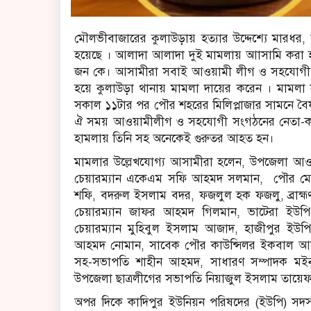
মৌলভীবাজারের কুলাউড়ায় হত্যার উদ্দেশ্যে মারধর
হয়েছে । আলাদা আলাদা দুই মামলায় আাসামি করা
জন কে। আসামীরা সবাই আওয়ামী লীগ ও সহযোগী স
হয়ে কুলাউড়া থানায় মামলা দায়ের করেন । মামলা
সকাল ১১টার পর পৌর শহরের মিলিপ্লাজার সামনে বৈষম্
ঐ সময় আওয়ামীলীগ ও সহযোগী সংগঠনের নেতা-কর্মীরা
হামলায় তিনি সহ অনেকেই গুরুতর আহত হন।
মামলার উল্লেখযোগ্য আসামীরা হলেন, উপজেলা আ
চেয়ারম্যান একেএম সফি আহমদ সলমান, পৌর মেয়র
শফি, বদরুল ইসলাম বদর, ফজলুল হক ফজলু, ব্রাহ্ম
চেয়ারম্যান জাফর আহমদ গিলমান, ভাটেরা ইউপি
চেয়ারম্যান মুহিবুল ইসলাম আজাদ, হাজীপুর ইউপি 
আহমদ নোমান, সাবেক পৌর কাউন্সিলর ইকবাল আহম
সহ-সভাপতি শাহীন আহমদ, সাধারণ সম্পাদক মইনু
উপজেলা ছাত্রলীগের সভাপতি নিয়াজুল ইসলাম তায়েফ,
অপর দিকে কাদিপুর ইউনিয়ন পরিষদের (ইউপি) সদস্য