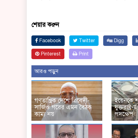
শেয়ার করুন
Facebook
Twitter
Digg
Pinterest
Print
আরও পড়ুন
গণতান্ত্রিক দেশে ত্রিবেদী-
ইয়েনকে 
সার্জিও গরের এমন বৈঠক
যুক্তরাষ্ট
কাম্য নয়
পদক্ষেপ