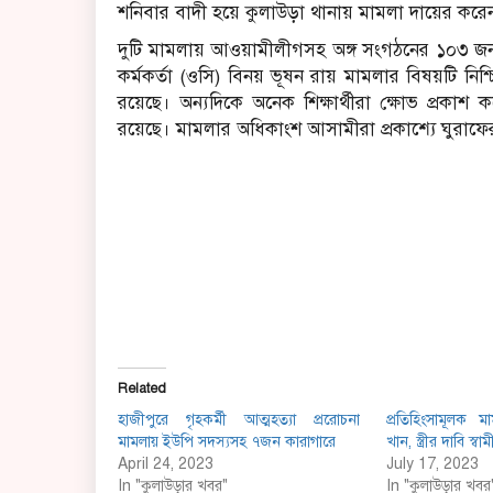
শনিবার বাদী হয়ে কুলাউড়া থানায় মামলা দায়ের করে
দুটি মামলায় আওয়ামীলীগসহ অঙ্গ সংগঠনের ১০৩ জন নেত
কর্মকর্তা (ওসি) বিনয় ভূষন রায় মামলার বিষয়টি নিশ
রয়েছে। অন্যদিকে অনেক শিক্ষার্থীরা ক্ষোভ প্রকা
রয়েছে। মামলার অধিকাংশ আসামীরা প্রকাশ্যে ঘুরাফ
Related
হাজীপুরে গৃহকর্মী আত্মহত্যা প্ররোচনা
প্রতিহিংসামূলক 
মামলায় ইউপি সদস্যসহ ৭জন কারাগারে
খান, স্ত্রীর দাবি স্বাম
April 24, 2023
July 17, 2023
In "কুলাউড়ার খবর"
In "কুলাউড়ার খবর