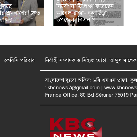
খুলছে
নির্দেশনা উপেক্ষা করেছেন
র শ্রমবাজার! দ্রুত
আবেদ রাজা- কুলাউড়া
বাক্ষর
উপজেলা বিএনপি
কেবিসি পরিবার
নির্বাহী সম্পাদক ও সিইও: মোহা. আব্দুল মালেক
বাংলাদেশ ব্যুরো অফিস: ৬বি এমএস প্লাজা, ক
:
kbcnews7@gmail.com
| www.kbcnews
France Office: 80 Bd Sérurier 75019 Par