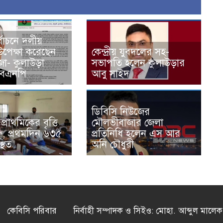
্বাচনে দলীয়
 উপেক্ষা করেছেন
কেন্দ্রীয় যুবদলের সহ-
া- কুলাউড়া
সভাপতি হলেন কুলাউড়ার
বিএনপি
আবু সাইদ
ডিবিসি নিউজের
্রাথমিকের বৃত্তি
মৌলভীবাজার জেলা
ুরু, প্রথমদিন ৬৩৫
প্রতিনিধি হলেন এস আর
থিত
অনি চৌধুরী
কেবিসি পরিবার
নির্বাহী সম্পাদক ও সিইও: মোহা. আব্দুল মালেক