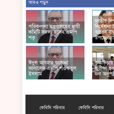
আরও পড়ুন
জাতীয় নির
পরিকল্পনা মন্ত্রণালয়ের স্থায়ী
নির্দেশনা
কমিটি সদস্য হলেন এমপি
আবেদ রাজ
শকু
উপজেলা 
ঈদুল আযহার শুভেচ্ছা
কুলাউড়ায় প
জানালেন এমপি শওকতুল
পরীক্ষা শ
ইসলাম
জন অনুপস্
কেবিসি পরিবার
কেবিসি পরিবার