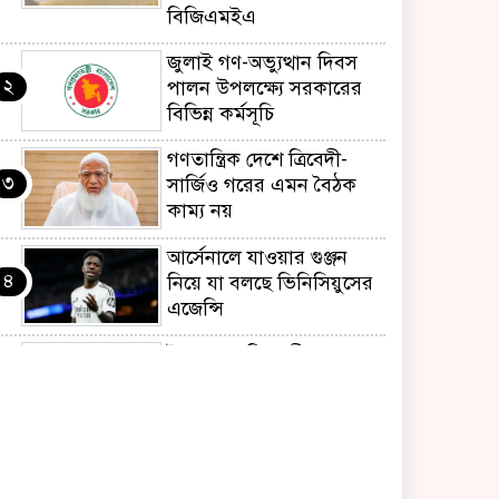
বিজিএমইএ
জুলাই গণ-অভ্যুত্থান দিবস
২
পালন উপলক্ষ্যে সরকারের
বিভিন্ন কর্মসূচি
গণতান্ত্রিক দেশে ত্রিবেদী-
৩
সার্জিও গরের এমন বৈঠক
কাম্য নয়
আর্সেনালে যাওয়ার গুঞ্জন
৪
নিয়ে যা বলছে ভিনিসিয়ুসের
এজেন্সি
ইয়েনকে শক্তিশালী করতে
৫
যুক্তরাষ্ট্র-জাপানের বিরল
পদক্ষেপ
বেনজীরের অন্য দেশের
৬
পাসপোর্ট থাকতে পারে,