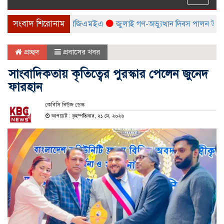
naviga
সংবাদ শিরোনাম
েলা করবে বিটিএমএ ও বিজিএমইএ
জুলাই গণ-অভ্যুত্থান দিবস পালন উপলক্ষ্যে স
প্রচ্ছদ
প্রবাসের খবর
সাংবাদিকতায় কৃতিত্বের পুরস্কার পেলেন জুনেদ
ফারহান
কেবিসি নিউজ ডেস্ক
আপডেট : বৃহস্পতিবার, ২১ মে, ২০২৬