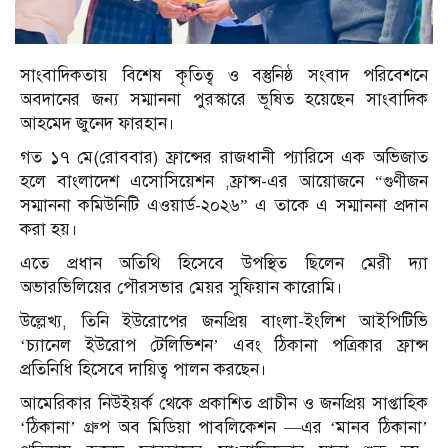
সাংবাদিকতায় বিশেষ কৃতিত্ব ও বস্তুনিষ্ঠ সংবাদ পরিবেশনে
অবদানের জন্য সম্মাননা পুরস্কারে ভূষিত হয়েছেন সাংবাদিক
আহমেদ জুনেদ ফারহান।
গত ১৭ মে(রোববার) ফ্রান্সের রাজধানী প্যারিসে এক অভিজাত
হলে বাংলাদেশ এসোসিয়েশন ,ফ্রান্স-এর আয়োজনে “গুণীজন
সম্মাননা কমিউনিটি এওয়ার্ড-২০২৬” এ তাকে এ সম্মাননা প্রদান
করা হয়।
এতে প্রধান অতিথি হিসেবে উপস্থিত ছিলেন মেরী দ‍্যা
অভারভিলিয়ের পৌরসভার মেয়র সুফিয়ান কারোমি।
উল্লেখ্য, তিনি ইউরোপের জনপ্রিয় বাংলা-ইংলিশ আইপিটিভি
‘চ‍্যানেল ইউরোপ টেলিভিশন’ এবং ঠিকানা পত্রিকার ফ্রান্স
প্রতিনিধি হিসেবে দায়িত্ব পালন করছেন।
আমেরিকার নিউইয়র্ক থেকে প্রকাশিত প্রাচীন ও জনপ্রিয় সাপ্তাহিক
‘ঠিকানা‌’ গ্রুপ অব মিডিয়া পাবলিকেশন —এর ‘মানব ঠিকানা’