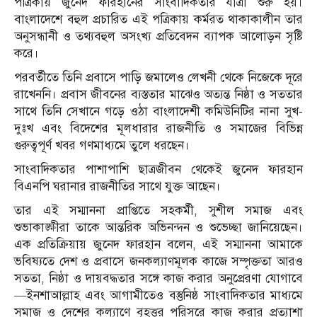
পত্রিকায় জুনেদ ফারহানের সাংবাদিকতার যাত্রা শুরু হয়।
বাংলাদেশে বহুল প্রচারিত এই পত্রিকায় কর্মরত থাকাকালীন তার
অনুসন্ধানী ও তথ্যবহুল অসংখ্য প্রতিবেদন ব্যাপক আলোড়ন সৃষ্টি
করে।
পরবর্তীতে তিনি প্রবাসে পাড়ি জমালেও লেখনী থেকে নিজেকে দূরে
রাখেননি। প্রবাস জীবনের ব্যস্ততার মাঝেও অত্যন্ত নিষ্ঠা ও সততার
সাথে তিনি সেখানে গড়ে ওঠা বাংলাদেশী কমিউনিটির নানা সুখ-
দুঃখ এবং বিদেশের মূলধারার রাজনীতি ও সমাজের বিভিন্ন
গুরুত্বপূর্ণ খবর গণমাধ্যমে তুলে ধরছেন।
সাংবাদিকতার পাশাপাশি ছাত্রজীবন থেকেই জুনেদ ফারহান
বিএনপি ঘরানার রাজনীতির সাথে যুক্ত আছেন।
তার এই সম্মাননা প্রাপ্তিতে সহকর্মী, সুশীল সমাজ এবং
শুভাকাঙ্ক্ষীরা তাকে আন্তরিক অভিনন্দন ও শুভেচ্ছা জানিয়েছেন।
এক প্রতিক্রিয়ায় জুনেদ ফারহান বলেন, এই সম্মাননা আমাকে
ভবিষ্যতে দেশ ও প্রবাসে জনকল্যাণমূলক কাজে সম্পৃক্ততা আরও
সততা, নিষ্ঠা ও দায়বদ্ধতার সঙ্গে কাজ করার অনুপ্রেরণা যোগাবে
—ইনশাআল্লাহ এবং আগামীতেও বস্তুনিষ্ঠ সাংবাদিকতার মাধ্যমে
সমাজ ও দেশের কল্যাণে বৃহত্তর পরিসরে কাজ করার প্রত্যাশা