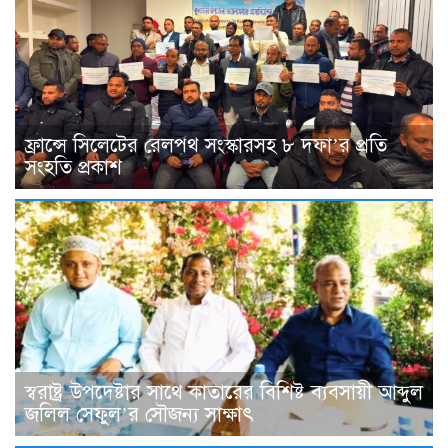
ফ্রান্সে সিলেটের রেলপথ সংস্কারসহ ৮ দফা’র প্রতি
সংহতি প্রকাশ
স্বরাষ্ট্র উপদেষ্টার সাথে কাতারের বিশিষ্ট ব্যবসায়ী আব্দুল
জলিল সেফুল’র সৌজন্য সাক্ষাৎ