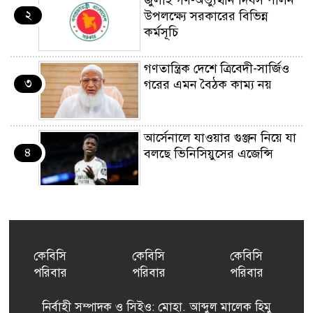
২
উপলক্ষ্যে সরকারের বিভিন্ন
কর্মসূচি
গণতান্ত্রিক দেশে ত্রিবেদী-সার্জিও
৩
গরের এমন বৈঠক কাম্য নয়
আর্সেনালে যাওয়ার গুঞ্জন নিয়ে যা
৪
বলছে ভিনিসিয়ুসের এজেন্সি
ইয়েনকে শক্তিশালী করতে
৫
যুক্তরাষ্ট্র-জাপানের বিরল পদক্ষেপ
কেবিসি
কেবিসি
কেবিসি
পরিবার
পরিবার
পরিবার
বেনজীরের অন্য দেশের পাসপোর্ট
৬
থাকতে পারে, সন্দেহ স্বরাষ্ট্রমন্ত্রীর
নির্বাহী সম্পাদক ও সিইও: মোহা. আব্দুল মালেক হিমু