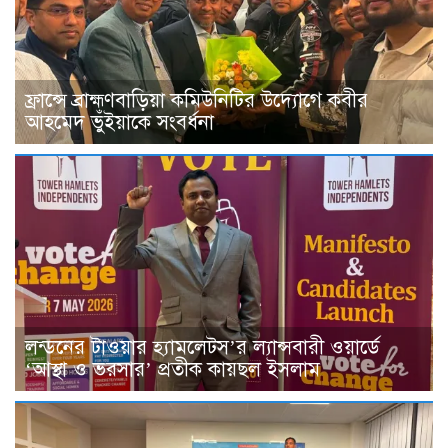
ফ্রান্সে ব্রাহ্মণবাড়িয়া কমিউনিটির উদ্যোগে কবীর
আহমেদ ভুঁইয়াকে সংবর্ধনা
লন্ডনের টাওয়ার হ্যামলেটস’র ল্যান্সবারী ওয়ার্ডে
‘আস্থা ও ভরসার’ প্রতীক কায়ছল ইসলাম