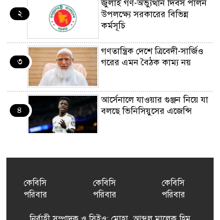
জুলাই গণ-অভ্যুত্থান দিবস পালন
২
উপলক্ষ্যে সরকারের বিভিন্ন
কর্মসূচি
গণতান্ত্রিক দেশে ত্রিবেদী-সার্জিও
৩
গরের এমন বৈঠক কাম্য নয়
আর্সেনালে যাওয়ার গুঞ্জন নিয়ে যা
৪
বলছে ভিনিসিয়ুসের এজেন্সি
ইয়েনকে শক্তিশালী করতে
৫
যুক্তরাষ্ট্র-জাপানের বিরল পদক্ষেপ
কেবিসি
কেবিসি
কেবিসি
পরিবার
পরিবার
পরিবার
বেনজীরের অন্য দেশের পাসপোর্ট
৬
থাকতে পারে, সন্দেহ স্বরাষ্ট্রমন্ত্রীর
নির্বাহী সম্পাদক ও সিইও: মোহা. আব্দুল মালেক হিমু