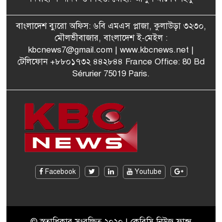
পরিকল্পনা মন্ত্রণালয়ের স্থায়ী
বাংলাদেশ ব্যুরো অফিস: ৬বি এমএস প্লাজা, কুলাউড়া ৩২৩০,
৭
কমিটি সদস্য হলেন এমপি শকু
মৌলভীবাজার, বাংলাদেশ ই-মেইল :
kbcnews7@gmail.com
| www.kbcnews.net |
টেলিফোন +৮৮০১৭৩২ ৪৪২৮৪৪ France Office: 80 Bd
Sérurier 75019 Paris.
মৌলভীবাজারের রাজনগরে
৮
আসছেন প্রধানমন্ত্রী তারেক
রহমান
মরিশাসে খুলছে বাংলাদেশের
৯
শ্রমবাজার! দ্রুত সমঝোতা স্বাক্ষর
জাতীয় নির্বাচনে দলীয় নির্দেশনা
Facebook
Youtube
১০
উপেক্ষা করেছেন আবেদ রাজা-
কুলাউড়া উপজেলা বিএনপি
© স্বত্বাধিকার সংরক্ষিত ২০২০ | কেবিসি নিউজ ফ্রান্স