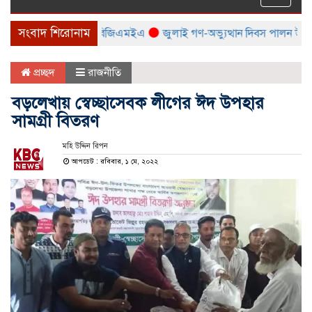
naviga
সংবাদ শিরোনাম
মেলা করবে বিটিএমএ ও বিজিএমইএ
জুলাই গণ-অভ্যুত্থান দিবস পালন উপলক্ষ্যে 
প্রচ্ছদ
রাজনীতি
বড়লেখায় স্বেচ্ছাসেবক লীগের ঈদ উপহার
সামগ্রী বিতরণ
মহি উদ্দিন রিপন
আপডেট : রবিবার, ১ মে, ২০২২