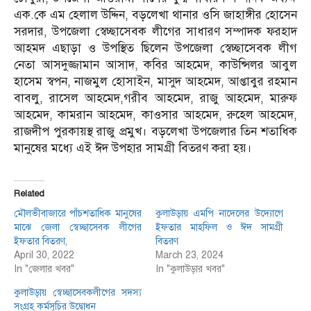
এক.কে এম হেলাল উদ্দিন, বড়লেখা থানার ওসি জাহাঙ্গীর হোসেন
সরদার, উপজেলা স্বেচ্ছাসেবক লীগের সাধারণ সম্পাদক ফরহাদ
আহমদ এছাড়া ও উপস্থিত ছিলেন উপজেলা স্বেচ্ছাসেবক লীগ
নেতা আসদুজ্জামান আসাদ, কবির আহমেদ, কাউন্সিলর আবুল
হাসেম স্বপন, নাজমুল হোসাইন, মাসুদ আহমেদ, আপ্তাবুর রহমান
বাবলু, রাসেল আহমেদ,গরীব আহমেদ, রাজু আহমেদ, মারুফ
আহমেদ, কামরান আহমেদ, কাওসার আহমেদ, রুহেল আহমেদ,
রাজদীপ পুরকায়স্থ রাজু প্রমুখ। বড়লেখা উপজেলার তিন শতাধিক
মানুষের মধ্যে এই ঈদ উপহার সামগ্রী বিতরণ করা হয়।
Related
মৌলভীবাজারে পাঁচশতাধিক মানুষের
কুলাউড়ায় এমপি নাদেলের উদ্যোগে
মাঝে জেলা স্বেচ্ছাসেবক লীগের
ইফতার মাহফিল ও ঈদ সামগ্রী
ইফতার বিতরণ,
বিতরণ
April 30, 2022
March 23, 2024
In "জেলার খবর"
In "কুলাউড়ার খবর"
কুলাউড়ায় স্বেচ্ছাসেবকলীগের সদস্য
সংগ্রহ কর্মসূচির উদ্বোধন