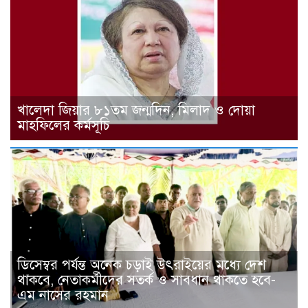
খালেদা জিয়ার ৮১তম জন্মদিন, মিলাদ ও দোয়া
মাহফিলের কর্মসূচি
ডিসেম্বর পর্যন্ত অনেক চড়াই উৎরাইয়ের মধ্যে দেশ
থাকবে, নেতাকর্মীদের সতর্ক ও সাবধান থাকতে হবে-
এম নাসের রহমান