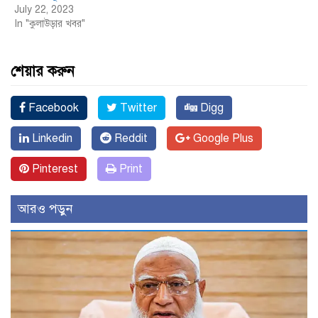
July 22, 2023
In "কুলাউড়ার খবর"
শেয়ার করুন
Facebook
Twitter
Digg
Linkedin
Reddit
Google Plus
Pinterest
Print
আরও পড়ুন