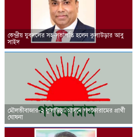
কেন্দ্রীয় যুবদলের সহ-সভাপতি হলেন কুলাউড়ার আবু
সাইদ
মৌলভীবাজার-২ কুলাউড়া আসনে গণফোরামের প্রার্থী
ঘোষনা