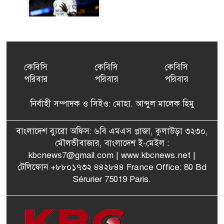
ইয়েনকে শক্তিশালী করতে
৫
যুক্তরাষ্ট্র-জাপানের বিরল পদক্ষেপ
কেবিসি
কেবিসি
কেবিসি
পরিবার
পরিবার
পরিবার
বেনজীরের অন্য দেশের পাসপোর্ট
৬
থাকতে পারে, সন্দেহ স্বরাষ্ট্রমন্ত্রীর
নির্বাহী সম্পাদক ও সিইও: মোহা. আব্দুল মালেক হিমু
পরিকল্পনা মন্ত্রণালয়ের স্থায়ী
বাংলাদেশ ব্যুরো অফিস: ৬বি এমএস প্লাজা, কুলাউড়া ৩২৩০,
৭
কমিটি সদস্য হলেন এমপি শকু
মৌলভীবাজার, বাংলাদেশ ই-মেইল :
kbcnews7@gmail.com
| www.kbcnews.net |
টেলিফোন +৮৮০১৭৩২ ৪৪২৮৪৪ France Office: 80 Bd
Sérurier 75019 Paris.
মৌলভীবাজারের রাজনগরে
৮
আসছেন প্রধানমন্ত্রী তারেক
রহমান