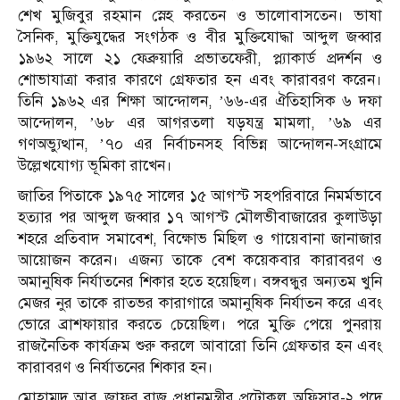
শেখ মুজিবুর রহমান স্নেহ করতেন ও ভালোবাসতেন। ভাষা
সৈনিক, মুক্তিযুদ্ধের সংগঠক ও বীর মুক্তিযোদ্ধা আব্দুল জব্বার
১৯৬২ সালে ২১ ফেব্রুয়ারি প্রভাতফেরী, প্ল্যাকার্ড প্রদর্শন ও
শোভাযাত্রা করার কারণে গ্রেফতার হন এবং কারাবরণ করেন।
তিনি ১৯৬২ এর শিক্ষা আন্দোলন, ’৬৬-এর ঐতিহাসিক ৬ দফা
আন্দোলন, ’৬৮ এর আগরতলা যড়যন্ত্র মামলা, ’৬৯ এর
গণঅভ্যুত্থান, ’৭০ এর নির্বাচনসহ বিভিন্ন আন্দোলন-সংগ্রামে
উল্লেখযোগ্য ভূমিকা রাখেন।
জাতির পিতাকে ১৯৭৫ সালের ১৫ আগস্ট সহপরিবারে নিমর্মভাবে
হত্যার পর আব্দুল জব্বার ১৭ আগস্ট মৌলভীবাজারের কুলাউড়া
শহরে প্রতিবাদ সমাবেশ, বিক্ষোভ মিছিল ও গায়েবানা জানাজার
আয়োজন করেন। এজন্য তাকে বেশ কয়েকবার কারাবরণ ও
অমানুষিক নির্যাতনের শিকার হতে হয়েছিল। বঙ্গবন্ধুর অন্যতম খুনি
মেজর নুর তাকে রাতভর কারাগারে অমানুষিক নির্যাতন করে এবং
ভোরে ব্রাশফায়ার করতে চেয়েছিল। পরে মুক্তি পেয়ে পুনরায়
রাজনৈতিক কার্যক্রম শুরু করলে আবারো তিনি গ্রেফতার হন এবং
কারাবরণ ও নির্যাতনের শিকার হন।
মোহাম্মদ আবু জাফর রাজু প্রধানমন্ত্রীর প্রটোকল অফিসার-২ পদে