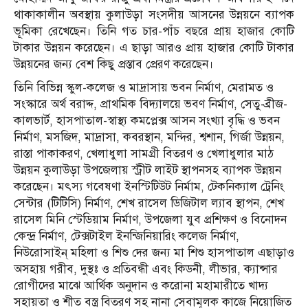
থাকাকালীন অবস্থায় কুলাউড়া সংসদীয় আসনের উন্নয়নে ব্যাপক
ভূমিকা রেখেছেন। তিনি গত চার-পাঁচ বছরে প্রায় হাজার কোটি
টাকার উন্নয়ন করেছেন। এ ছাড়া আরও প্রায় হাজার কোটি টাকার
উন্নয়নের জন্য বেশ কিছু প্রস্তাব প্রেরণ করেছেন।
তিনি বিভিন্ন স্কুল-কলেজ ও মাদ্রাসায় ভবন নির্মাণ, মেরামত ও
সংস্কারে অর্থ বরাদ্দ, প্রাথমিক বিদ্যালয়ে ভবণ নির্মাণ, সেতু-ব্রীজ-
কালভার্ট, হাসপাতাল-স্বাস্থ্য কমপ্লেক্স আসন সংখ্যা বৃদ্ধি ও ভবন
নির্মাণ, মসজিদ, মাদ্রাসা, কবরস্থান, মন্দির, শ্বশান, গির্জা উন্নয়ন,
রাস্তা পাকাকরণ, খেলাধুলা সামগ্রী বিতরণ ও খেলাধুলার মাঠ
উন্নয়ন কুলাউড়া উপজেলায় স্ট্রীট লাইট স্থাপনসহ ব্যাপক উন্নয়ন
করেছেন। মৎস্য গবেষণা ইনস্টিটিউট নির্মাম, টেকনিক্যাল ট্রেনিং
সেন্টার (টিটিসি) নির্মাণ, শেখ রাসেল ডিজিটাল ল্যাব স্থাপন, শেখ
রাসেল মিনি স্টেডিয়াম নির্মাণ, উপজেলা যুব প্রশিক্ষণ ও বিনোদন
কেন্দ্র নির্মাণ, টেক্সটাইল ইনন্জিনিয়ারিং কলেজ নির্মাণ,
নিউরোসাইন্ মহিলা ও শিশু দের জন্য মা শিশু হাসপাতাল এছাড়াও
অসহায় গরীব, দুস্থঃ ও প্রতিবন্ধী এবং কিডনী, লীভার, ক্যান্সার
রোগীদের মাঝে আর্থিক অনুদান ও করোনা মহামারীতে খাদ্য
সহায়তা ও শীত বস্ত্র বিতরণ সহ নানা সেবামূলক কাজে নিয়োজিত