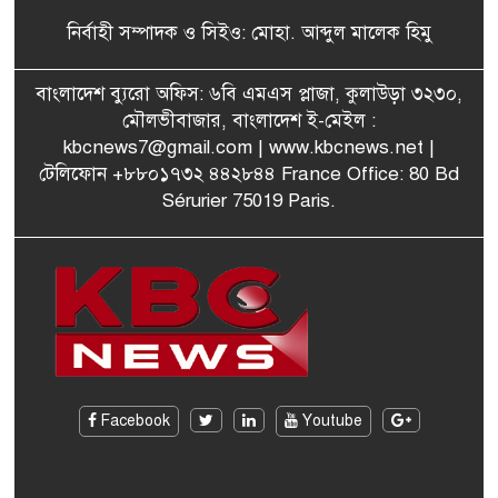
৬
থাকতে পারে, সন্দেহ স্বরাষ্ট্রমন্ত্রীর
নির্বাহী সম্পাদক ও সিইও: মোহা. আব্দুল মালেক হিমু
পরিকল্পনা মন্ত্রণালয়ের স্থায়ী
বাংলাদেশ ব্যুরো অফিস: ৬বি এমএস প্লাজা, কুলাউড়া ৩২৩০,
৭
কমিটি সদস্য হলেন এমপি শকু
মৌলভীবাজার, বাংলাদেশ ই-মেইল :
kbcnews7@gmail.com
| www.kbcnews.net |
টেলিফোন +৮৮০১৭৩২ ৪৪২৮৪৪ France Office: 80 Bd
Sérurier 75019 Paris.
মৌলভীবাজারের রাজনগরে
৮
আসছেন প্রধানমন্ত্রী তারেক
রহমান
মরিশাসে খুলছে বাংলাদেশের
৯
শ্রমবাজার! দ্রুত সমঝোতা স্বাক্ষর
জাতীয় নির্বাচনে দলীয় নির্দেশনা
Facebook
Youtube
১০
উপেক্ষা করেছেন আবেদ রাজা-
কুলাউড়া উপজেলা বিএনপি