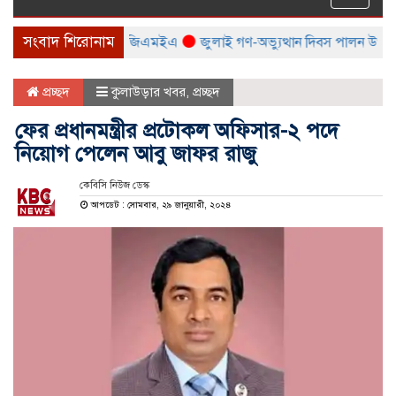
naviga
সংবাদ শিরোনাম
লা করবে বিটিএমএ ও বিজিএমইএ
জুলাই গণ-অভ্যুত্থান দিবস পালন উপলক্ষ্যে সরক
প্রচ্ছদ
কুলাউড়ার খবর
,
প্রচ্ছদ
ফের প্রধানমন্ত্রীর প্রটোকল অফিসার-২ পদে
নিয়োগ পেলেন আবু জাফর রাজু
কেবিসি নিউজ ডেস্ক
আপডেট : সোমবার, ২৯ জানুয়ারী, ২০২৪