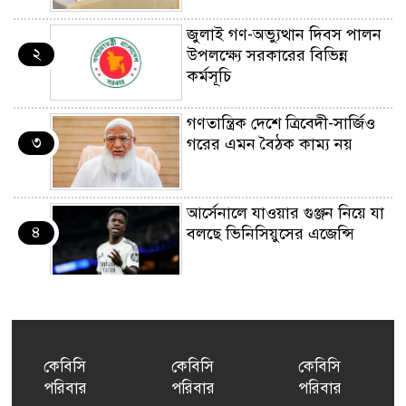
জুলাই গণ-অভ্যুত্থান দিবস পালন
২
উপলক্ষ্যে সরকারের বিভিন্ন
কর্মসূচি
গণতান্ত্রিক দেশে ত্রিবেদী-সার্জিও
৩
গরের এমন বৈঠক কাম্য নয়
আর্সেনালে যাওয়ার গুঞ্জন নিয়ে যা
৪
বলছে ভিনিসিয়ুসের এজেন্সি
ইয়েনকে শক্তিশালী করতে
৫
যুক্তরাষ্ট্র-জাপানের বিরল পদক্ষেপ
কেবিসি
কেবিসি
কেবিসি
পরিবার
পরিবার
পরিবার
বেনজীরের অন্য দেশের পাসপোর্ট