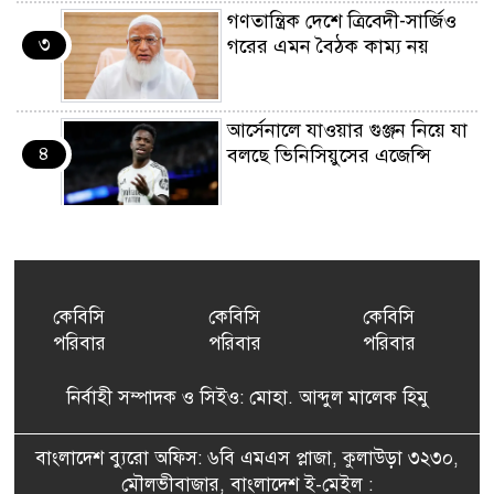
গণতান্ত্রিক দেশে ত্রিবেদী-সার্জিও
৩
গরের এমন বৈঠক কাম্য নয়
আর্সেনালে যাওয়ার গুঞ্জন নিয়ে যা
৪
বলছে ভিনিসিয়ুসের এজেন্সি
ইয়েনকে শক্তিশালী করতে
৫
যুক্তরাষ্ট্র-জাপানের বিরল পদক্ষেপ
কেবিসি
কেবিসি
কেবিসি
পরিবার
পরিবার
পরিবার
বেনজীরের অন্য দেশের পাসপোর্ট
৬
থাকতে পারে, সন্দেহ স্বরাষ্ট্রমন্ত্রীর
নির্বাহী সম্পাদক ও সিইও: মোহা. আব্দুল মালেক হিমু
পরিকল্পনা মন্ত্রণালয়ের স্থায়ী
বাংলাদেশ ব্যুরো অফিস: ৬বি এমএস প্লাজা, কুলাউড়া ৩২৩০,
৭
কমিটি সদস্য হলেন এমপি শকু
মৌলভীবাজার, বাংলাদেশ ই-মেইল :