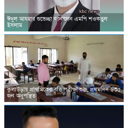
ঈদুল আযহার শুভেচ্ছা জানালেন এমপি শওকতুল
ইসলাম
কুলাউড়ায় প্রাথমিকের বৃত্তি পরীক্ষা শুরু, প্রথমদিন ৬৩৫
জন অনুপস্থিত