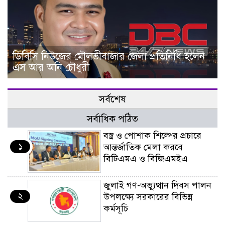
ডিবিসি নিউজের মৌলভীবাজার জেলা প্রতিনিধি হলেন
এস আর অনি চৌধুরী
সর্বশেষ
সর্বাধিক পঠিত
বস্ত্র ও পোশাক শিল্পের প্রচারে
১
আন্তর্জাতিক মেলা করবে
বিটিএমএ ও বিজিএমইএ
জুলাই গণ-অভ্যুত্থান দিবস পালন
২
উপলক্ষ্যে সরকারের বিভিন্ন
কর্মসূচি