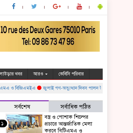
ুলাউড়ার খবর
আরও
কেবিসি পরিবার
মএ ও বিজিএমইএ
জুলাই গণ-অভ্যুত্থান দিবস পালন উপলক্ষ্যে সরকারের বিভিন্ন 
সর্বশেষ
সর্বাধিক পঠিত
বস্ত্র ও পোশাক শিল্পের
১
প্রচারে আন্তর্জাতিক মেলা
করবে বিটিএমএ ও