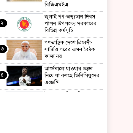
বিজিএমইএ
জুলাই গণ-অভ্যুত্থান দিবস
২
পালন উপলক্ষ্যে সরকারের
বিভিন্ন কর্মসূচি
গণতান্ত্রিক দেশে ত্রিবেদী-
৩
সার্জিও গরের এমন বৈঠক
কাম্য নয়
আর্সেনালে যাওয়ার গুঞ্জন
৪
নিয়ে যা বলছে ভিনিসিয়ুসের
এজেন্সি
ইয়েনকে শক্তিশালী করতে
৫
যুক্তরাষ্ট্র-জাপানের বিরল
পদক্ষেপ
বেনজীরের অন্য দেশের
৬
পাসপোর্ট থাকতে পারে,